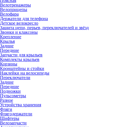
Поясная
Велотренажеры
Велоприцепы
Велофара
Держатели для телефона
Детское велокресло
Защита цепи, перьев, переключателей и звёзд
Звонки и клаксоны
Крепление
Крылья
Задние
Передние
Запчасти для крыльев
Комплекты крыльев
Корзины
Кронштейны и стойки
Наклейки на велосипеды
Переключатели
Задние
Передние
Подножки
Пульсометры
Разное
Устройства хранения
Фляги
Флягодержатели
Шифтеры
Велозапчасти