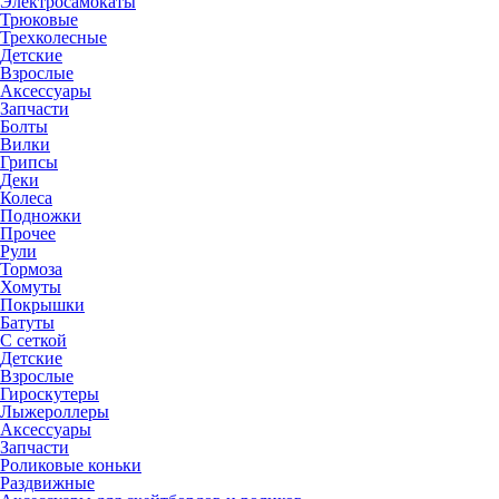
Электросамокаты
Трюковые
Трехколесные
Детские
Взрослые
Аксессуары
Запчасти
Болты
Вилки
Грипсы
Деки
Колеса
Подножки
Прочее
Рули
Тормоза
Хомуты
Покрышки
Батуты
С сеткой
Детские
Взрослые
Гироскутеры
Лыжероллеры
Аксессуары
Запчасти
Роликовые коньки
Раздвижные