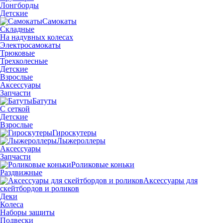
Лонгборды
Детские
Самокаты
Складные
На надувных колесах
Электросамокаты
Трюковые
Трехколесные
Детские
Взрослые
Аксессуары
Запчасти
Батуты
С сеткой
Детские
Взрослые
Гироскутеры
Лыжероллеры
Аксессуары
Запчасти
Роликовые коньки
Раздвижные
Аксессуары для
скейтбордов и роликов
Деки
Колеса
Наборы защиты
Подвески