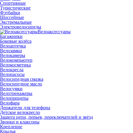
Спортивные
Туристические
Фэтбайки
Шоссейные
Экстремальные
Электровелосипеды
Велоаксессуары
Багажники
Боковые колёса
Велоаптечка
Велозамки
Велокамеры
Велокомпьютер
Велокосметика
Велокресла
Велонасосы
Велосипедная смазка
Велосипедное масло
Велосумки
Велотренажеры
Велоприцепы
Велофара
Держатели для телефона
Детское велокресло
Защита цепи, перьев, переключателей и звёзд
Звонки и клаксоны
Крепление
Крылья