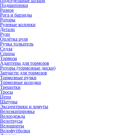
Подседельные штыри
Подшипники
Разное
Рога и барэнды
Роторы
Рулевые колонки
Детали
Рули
Оплётка руля
Ручка толкатель
Седла
Спицы
Тормоза
Адаптеры для тормозов
Роторы (тормозные диски)
Запчасти для тормозов
Тормозные ручки
Тормозные колодки
Трещотки
Тросы
Цепи
Шатуны
Эксцентрики и хомуты
Велоэкипировка
Велоодежда
Велотрусы
Велошорты
Велофутболки