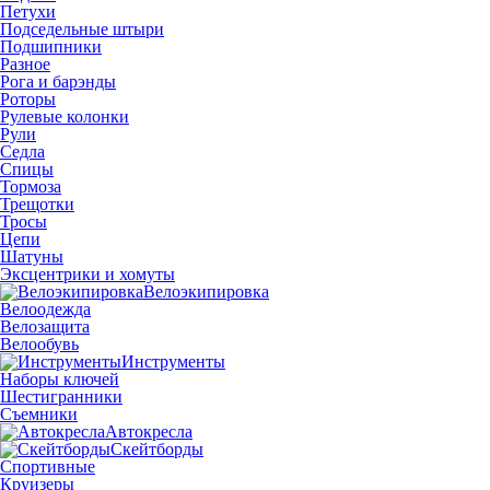
Петухи
Подседельные штыри
Подшипники
Разное
Рога и барэнды
Роторы
Рулевые колонки
Рули
Седла
Спицы
Тормоза
Трещотки
Тросы
Цепи
Шатуны
Эксцентрики и хомуты
Велоэкипировка
Велоодежда
Велозащита
Велообувь
Инструменты
Наборы ключей
Шестигранники
Съемники
Автокресла
Скейтборды
Спортивные
Круизеры