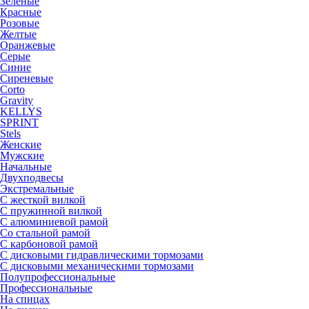
Зеленые
Красные
Розовые
Желтые
Оранжевые
Серые
Синие
Сиреневые
Corto
Gravity
KELLYS
SPRINT
Stels
Женские
Мужские
Начальные
Двухподвесы
Экстремальные
С жесткой вилкой
С пружинной вилкой
С алюминиевой рамой
Со стальной рамой
С карбоновой рамой
С дисковыми гидравлическими тормозами
С дисковыми механическими тормозами
Полупрофессиональные
Профессиональные
На спицах