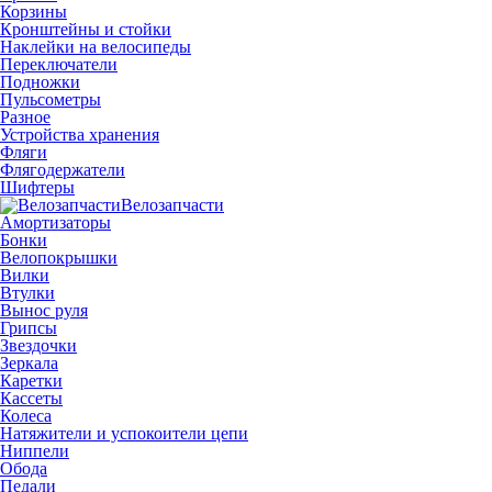
Корзины
Кронштейны и стойки
Наклейки на велосипеды
Переключатели
Подножки
Пульсометры
Разное
Устройства хранения
Фляги
Флягодержатели
Шифтеры
Велозапчасти
Амортизаторы
Бонки
Велопокрышки
Вилки
Втулки
Вынос руля
Грипсы
Звездочки
Зеркала
Каретки
Кассеты
Колеса
Натяжители и успокоители цепи
Ниппели
Обода
Педали