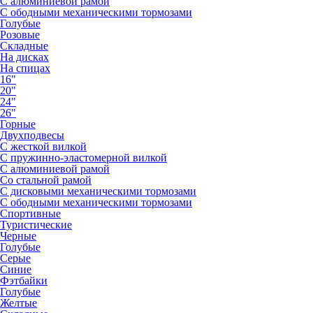
С алюминиевой рамой
С ободными механическими тормозами
Голубые
Розовые
Складные
На дисках
На спицах
16"
20"
24"
26"
Горные
Двухподвесы
С жесткой вилкой
С пружинно-эластомерной вилкой
С алюминиевой рамой
Со стальной рамой
С дисковыми механическими тормозами
С ободными механическими тормозами
Спортивные
Туристические
Черные
Голубые
Серые
Синие
Фэтбайки
Голубые
Желтые