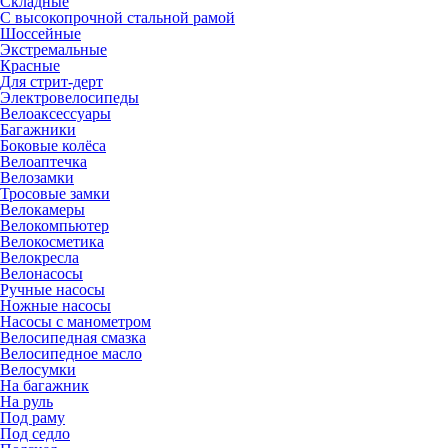
Складные
С высокопрочной стальной рамой
Шоссейные
Экстремальные
Красные
Для стрит-дерт
Электровелосипеды
Велоаксессуары
Багажники
Боковые колёса
Велоаптечка
Велозамки
Тросовые замки
Велокамеры
Велокомпьютер
Велокосметика
Велокресла
Велонасосы
Ручные насосы
Ножные насосы
Насосы с манометром
Велосипедная смазка
Велосипедное масло
Велосумки
На багажник
На руль
Под раму
Под седло