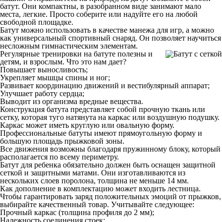
батут. Они компактны, в разобранном виде занимают мало
места, легкие. Просто соберите или надуйте его на любой
свободной площадке.
Батут можно использовать в качестве манежа для игр, а можно
как универсальный спортивный снаряд. Он позволяет научиться
несложным гимнастическим элементам.
Регулярные тренировки на батуте полезны и
детям, и взрослым. Что это нам дает?
Повышает выносливость;
Укрепляет мышцы спины и ног;
Развивает координацию движений и вестибулярный аппарат;
Улучшает работу сердца;
Выводит из организма вредные вещества.
Конструкция батута представляет собой прочную ткань или
сетку, которая туго натянута на каркас или воздушную подушку.
Каркас может иметь круглую или овальную форму.
Профессиональные батуты имеют прямоугольную форму и
большую площадь прыжковой зоны.
Все движения возможны благодаря пружинному блоку, который
располагается по всему периметру.
Батут для ребенка обязательно должен быть оснащен защитной
сеткой и защитными матами. Они изготавливаются из
нескольких слоев поролона, толщина не меньше 14 мм.
Как дополнение в комплектацию может входить лестница.
Чтобы гарантировать заряд положительных эмоций от прыжков,
выбирайте качественный товар. Учитывайте следующее:
Прочный каркас (толщина профиля до 2 мм);
Надежность соединения стоек;