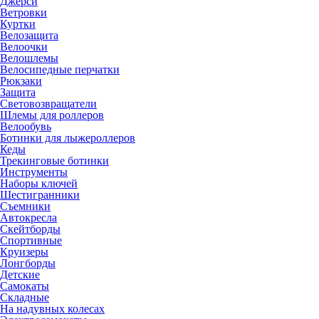
Джерси
Ветровки
Куртки
Велозащита
Велоочки
Велошлемы
Велосипедные перчатки
Рюкзаки
Защита
Световозвращатели
Шлемы для роллеров
Велообувь
Ботинки для лыжероллеров
Кеды
Трекинговые ботинки
Инструменты
Наборы ключей
Шестигранники
Съемники
Автокресла
Скейтборды
Спортивные
Круизеры
Лонгборды
Детские
Самокаты
Складные
На надувных колесах