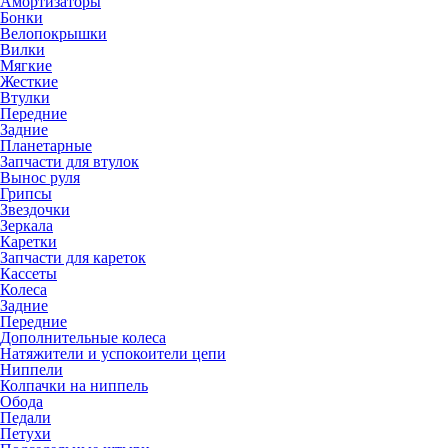
Амортизаторы
Бонки
Велопокрышки
Вилки
Мягкие
Жесткие
Втулки
Передние
Задние
Планетарные
Запчасти для втулок
Вынос руля
Грипсы
Звездочки
Зеркала
Каретки
Запчасти для кареток
Кассеты
Колеса
Задние
Передние
Дополнительные колеса
Натяжители и успокоители цепи
Ниппели
Колпачки на ниппель
Обода
Педали
Петухи