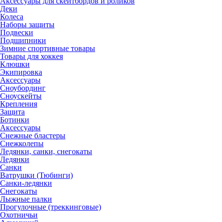
Аксессуары для скейтбордов и роликов
Деки
Колеса
Наборы защиты
Подвески
Подшипники
Зимние спортивные товары
Товары для хоккея
Клюшки
Экипировка
Аксессуары
Сноубординг
Сноускейты
Крепления
Защита
Ботинки
Аксессуары
Снежные бластеры
Снежколепы
Ледянки, санки, снегокаты
Ледянки
Санки
Ватрушки (Тюбинги)
Санки-ледянки
Снегокаты
Лыжные палки
Прогулочные (треккинговые)
Охотничьи