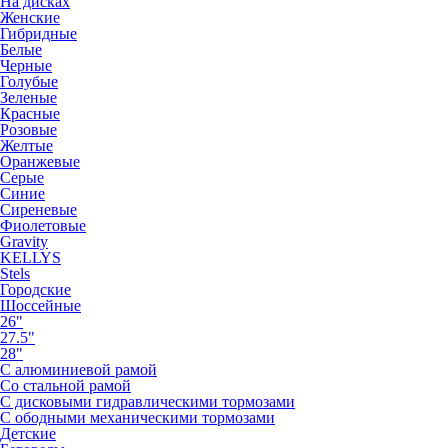
На дисках
Женские
Гибридные
Белые
Черные
Голубые
Зеленые
Красные
Розовые
Желтые
Оранжевые
Серые
Синие
Сиреневые
Фиолетовые
Gravity
KELLYS
Stels
Городские
Шоссейные
26"
27.5"
28"
С алюминиевой рамой
Со стальной рамой
С дисковыми гидравлическими тормозами
С ободными механическими тормозами
Детские