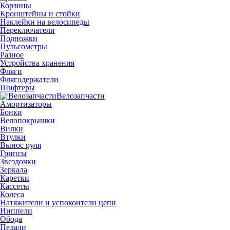
Корзины
Кронштейны и стойки
Наклейки на велосипеды
Переключатели
Подножки
Пульсометры
Разное
Устройства хранения
Фляги
Флягодержатели
Шифтеры
Велозапчасти
Амортизаторы
Бонки
Велопокрышки
Вилки
Втулки
Вынос руля
Грипсы
Звездочки
Зеркала
Каретки
Кассеты
Колеса
Натяжители и успокоители цепи
Ниппели
Обода
Педали