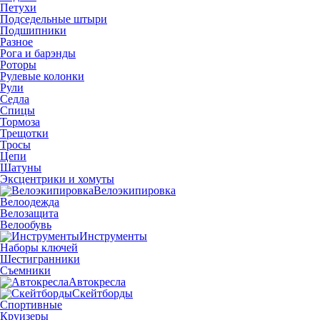
Петухи
Подседельные штыри
Подшипники
Разное
Рога и барэнды
Роторы
Рулевые колонки
Рули
Седла
Спицы
Тормоза
Трещотки
Тросы
Цепи
Шатуны
Эксцентрики и хомуты
Велоэкипировка
Велоодежда
Велозащита
Велообувь
Инструменты
Наборы ключей
Шестигранники
Съемники
Автокресла
Скейтборды
Спортивные
Круизеры