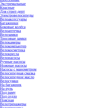
Экстремальные
Красные
Для стрит-дерт
Электровелосипеды
Велоаксессуары
Багажники
Боковые колёса
Велоаптечка
Велозамки
Тросовые замки
Велокамеры
Велокомпьютер
Велокосметика
Велокресла
Велонасосы
Ручные насосы
Ножные насосы
Насосы с манометром
Велосипедная смазка
Велосипедное масло
Велосумки
На багажник
На руль
Под раму
Под седло
Поясная
Велотренажеры
Велоприцепы