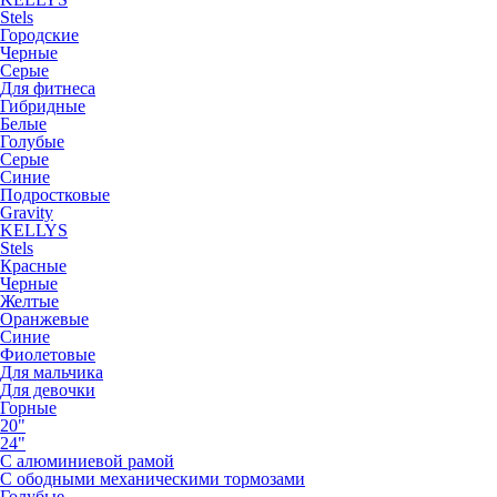
Stels
Городские
Черные
Серые
Для фитнеса
Гибридные
Белые
Голубые
Серые
Синие
Подростковые
Gravity
KELLYS
Stels
Красные
Черные
Желтые
Оранжевые
Синие
Фиолетовые
Для мальчика
Для девочки
Горные
20"
24"
С алюминиевой рамой
С ободными механическими тормозами
Голубые