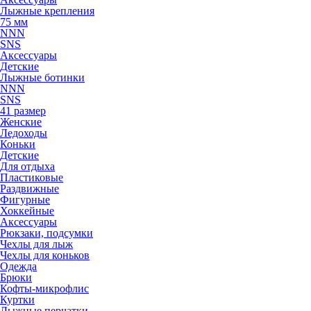
Лыжные крепления
75 мм
NNN
SNS
Аксессуары
Детские
Лыжные ботинки
NNN
SNS
41 размер
Женские
Ледоходы
Коньки
Детские
Для отдыха
Пластиковые
Раздвижные
Фигурные
Хоккейные
Аксессуары
Рюкзаки, подсумки
Чехлы для лыж
Чехлы для коньков
Одежда
Брюки
Кофты-микрофлис
Куртки
Лыжные перчатки