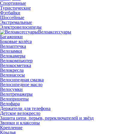
Спортивные
Туристические
Фэтбайки
Шоссейные
Экстремальные
Электровелосипеды
Велоаксессуары
Багажники
Боковые колёса
Велоаптечка
Велозамки
Велокамеры
Велокомпьютер
Велокосметика
Велокресла
Велонасосы
Велосипедная смазка
Велосипедное масло
Велосумки
Велотренажеры
Велоприцепы
Велофара
Держатели для телефона
Детское велокресло
Защита цепи, перьев, переключателей и звёзд
Звонки и клаксоны
Крепление
Крылья