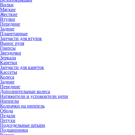
Вилки
Мягкие
Жесткие
Втулки
Передние
Задние
Планетарные
Запчасти для втулок
Вынос руля
Грипсы
Звездочки
Зеркала
Каретки
Запчасти для кареток
Кассеты
Колеса
Задние
Передние
Дополнительные колеса
Натяжители и успокоители цепи
Ниппели
Колпачки на ниппель
Обода
Педали
Петухи
Подседельные штыри
Подшипники
Разное