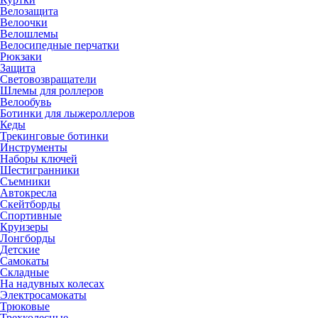
Велозащита
Велоочки
Велошлемы
Велосипедные перчатки
Рюкзаки
Защита
Световозвращатели
Шлемы для роллеров
Велообувь
Ботинки для лыжероллеров
Кеды
Трекинговые ботинки
Инструменты
Наборы ключей
Шестигранники
Съемники
Автокресла
Скейтборды
Спортивные
Круизеры
Лонгборды
Детские
Самокаты
Складные
На надувных колесах
Электросамокаты
Трюковые
Трехколесные