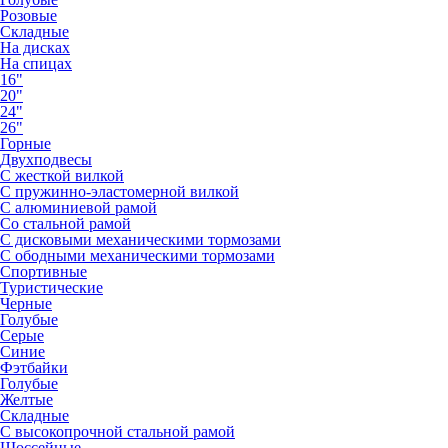
Розовые
Складные
На дисках
На спицах
16"
20"
24"
26"
Горные
Двухподвесы
С жесткой вилкой
С пружинно-эластомерной вилкой
С алюминиевой рамой
Со стальной рамой
С дисковыми механическими тормозами
С ободными механическими тормозами
Спортивные
Туристические
Черные
Голубые
Серые
Синие
Фэтбайки
Голубые
Желтые
Складные
С высокопрочной стальной рамой
Шоссейные