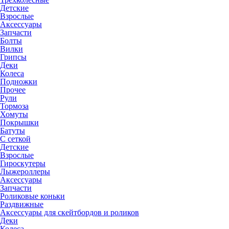
Детские
Взрослые
Аксессуары
Запчасти
Болты
Вилки
Грипсы
Деки
Колеса
Подножки
Прочее
Рули
Тормоза
Хомуты
Покрышки
Батуты
С сеткой
Детские
Взрослые
Гироскутеры
Лыжероллеры
Аксессуары
Запчасти
Роликовые коньки
Раздвижные
Аксессуары для скейтбордов и роликов
Деки
Колеса