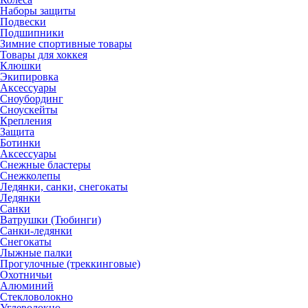
Наборы защиты
Подвески
Подшипники
Зимние спортивные товары
Товары для хоккея
Клюшки
Экипировка
Аксессуары
Сноубординг
Сноускейты
Крепления
Защита
Ботинки
Аксессуары
Снежные бластеры
Снежколепы
Ледянки, санки, снегокаты
Ледянки
Санки
Ватрушки (Тюбинги)
Санки-ледянки
Снегокаты
Лыжные палки
Прогулочные (треккинговые)
Охотничьи
Алюминий
Стекловолокно
Углеволокно