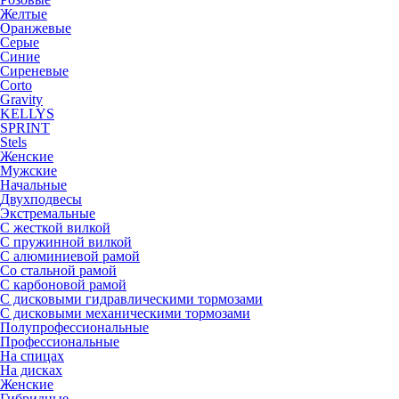
Желтые
Оранжевые
Серые
Синие
Сиреневые
Corto
Gravity
KELLYS
SPRINT
Stels
Женские
Мужские
Начальные
Двухподвесы
Экстремальные
С жесткой вилкой
С пружинной вилкой
С алюминиевой рамой
Со стальной рамой
С карбоновой рамой
С дисковыми гидравлическими тормозами
С дисковыми механическими тормозами
Полупрофессиональные
Профессиональные
На спицах
На дисках
Женские
Гибридные