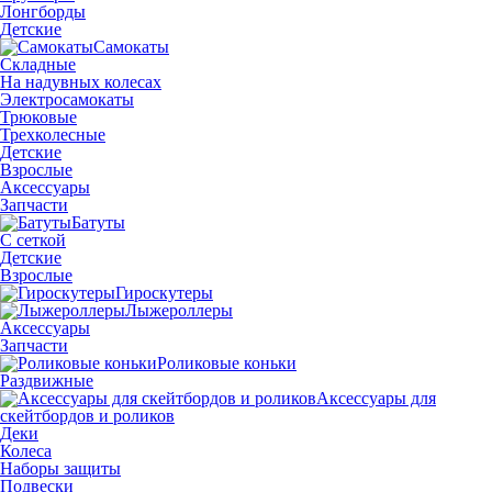
Лонгборды
Детские
Самокаты
Складные
На надувных колесах
Электросамокаты
Трюковые
Трехколесные
Детские
Взрослые
Аксессуары
Запчасти
Батуты
С сеткой
Детские
Взрослые
Гироскутеры
Лыжероллеры
Аксессуары
Запчасти
Роликовые коньки
Раздвижные
Аксессуары для
скейтбордов и роликов
Деки
Колеса
Наборы защиты
Подвески