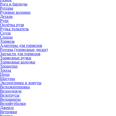
Рога и барэнды
Роторы
Рулевые колонки
Детали
Рули
Оплётка руля
Ручка толкатель
Седла
Спицы
Тормоза
Адаптеры для тормозов
Роторы (тормозные диски)
Запчасти для тормозов
Тормозные ручки
Тормозные колодки
Трещотки
Тросы
Цепи
Шатуны
Эксцентрики и хомуты
Велоэкипировка
Велоодежда
Велотрусы
Велошорты
Велофутболки
Джерси
Ветровки
Куртки