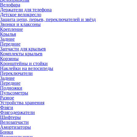
Велофара
Держатели для телефона
Детское велокресло
Защита цепи, перьев, переключателей и звёзд
Звонки и клаксоны
Крепление
Крылья
Задние
Передние
Запчасти для крыльев
Комплекты крыльев
Корзины
Кронштейны и стойки
Наклейки на велосипеды
Переключатели
Задние
Передние
Подножки
Пульсометры
Разное
Устройства хранения
Фляги
Флягодержатели
Шифтеры
Велозапчасти
Амортизаторы
Бонки
Велопокрышки