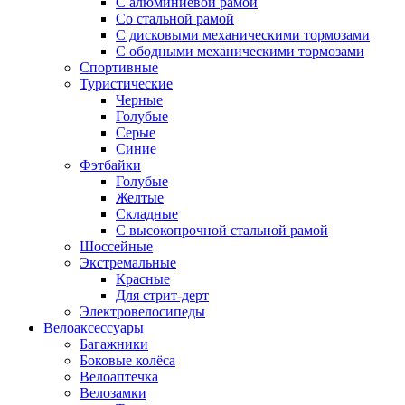
С алюминиевой рамой
Со стальной рамой
С дисковыми механическими тормозами
С ободными механическими тормозами
Спортивные
Туристические
Черные
Голубые
Серые
Синие
Фэтбайки
Голубые
Желтые
Складные
С высокопрочной стальной рамой
Шоссейные
Экстремальные
Красные
Для стрит-дерт
Электровелосипеды
Велоаксессуары
Багажники
Боковые колёса
Велоаптечка
Велозамки