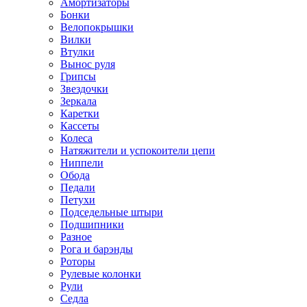
Амортизаторы
Бонки
Велопокрышки
Вилки
Втулки
Вынос руля
Грипсы
Звездочки
Зеркала
Каретки
Кассеты
Колеса
Натяжители и успокоители цепи
Ниппели
Обода
Педали
Петухи
Подседельные штыри
Подшипники
Разное
Рога и барэнды
Роторы
Рулевые колонки
Рули
Седла