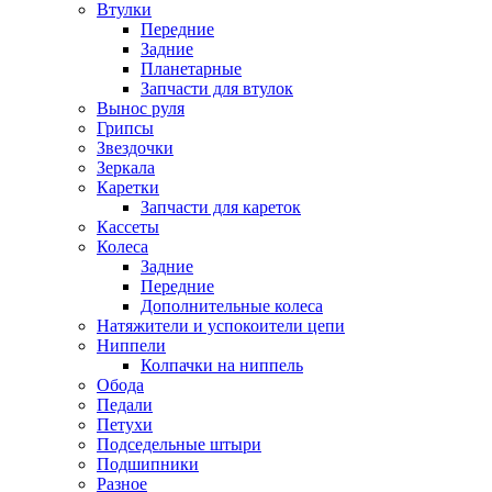
Втулки
Передние
Задние
Планетарные
Запчасти для втулок
Вынос руля
Грипсы
Звездочки
Зеркала
Каретки
Запчасти для кареток
Кассеты
Колеса
Задние
Передние
Дополнительные колеса
Натяжители и успокоители цепи
Ниппели
Колпачки на ниппель
Обода
Педали
Петухи
Подседельные штыри
Подшипники
Разное