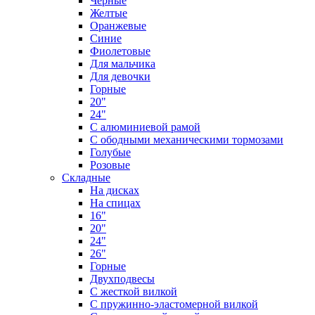
Черные
Желтые
Оранжевые
Синие
Фиолетовые
Для мальчика
Для девочки
Горные
20"
24"
С алюминиевой рамой
С ободными механическими тормозами
Голубые
Розовые
Складные
На дисках
На спицах
16"
20"
24"
26"
Горные
Двухподвесы
С жесткой вилкой
С пружинно-эластомерной вилкой