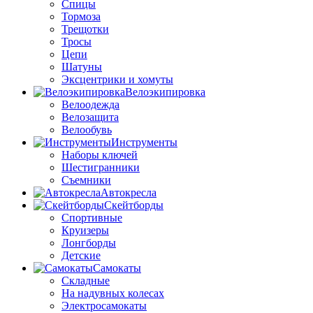
Спицы
Тормоза
Трещотки
Тросы
Цепи
Шатуны
Эксцентрики и хомуты
Велоэкипировка
Велоодежда
Велозащита
Велообувь
Инструменты
Наборы ключей
Шестигранники
Съемники
Автокресла
Скейтборды
Спортивные
Круизеры
Лонгборды
Детские
Самокаты
Складные
На надувных колесах
Электросамокаты