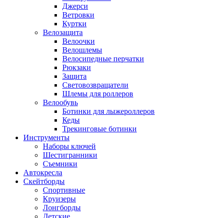
Джерси
Ветровки
Куртки
Велозащита
Велоочки
Велошлемы
Велосипедные перчатки
Рюкзаки
Защита
Световозвращатели
Шлемы для роллеров
Велообувь
Ботинки для лыжероллеров
Кеды
Трекинговые ботинки
Инструменты
Наборы ключей
Шестигранники
Съемники
Автокресла
Скейтборды
Спортивные
Круизеры
Лонгборды
Детские