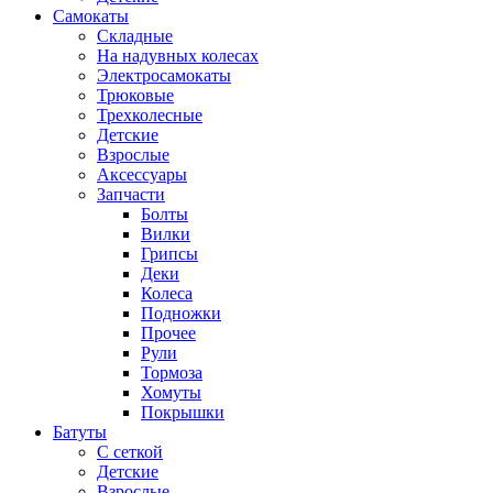
Самокаты
Складные
На надувных колесах
Электросамокаты
Трюковые
Трехколесные
Детские
Взрослые
Аксессуары
Запчасти
Болты
Вилки
Грипсы
Деки
Колеса
Подножки
Прочее
Рули
Тормоза
Хомуты
Покрышки
Батуты
С сеткой
Детские
Взрослые