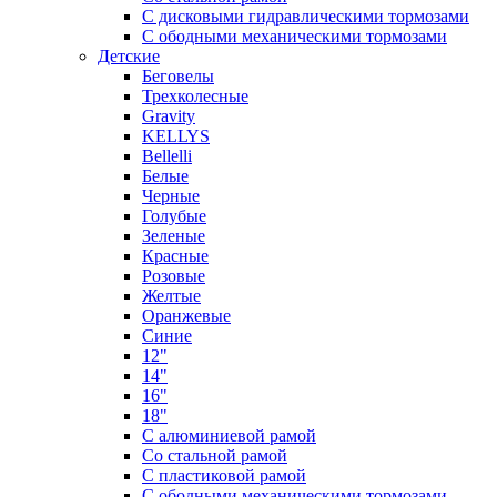
С дисковыми гидравлическими тормозами
С ободными механическими тормозами
Детские
Беговелы
Трехколесные
Gravity
KELLYS
Bellelli
Белые
Черные
Голубые
Зеленые
Красные
Розовые
Желтые
Оранжевые
Синие
12"
14"
16"
18"
С алюминиевой рамой
Со стальной рамой
С пластиковой рамой
С ободными механическими тормозами