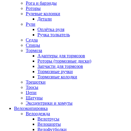
Рога и барэнды
Роторы
Рулевые колонки
Детали
Рули
Оплётка руля
Ручка толкатель
Седла
Спицы
Тормоза
Адаптеры для тормозов
Роторы (тормозные диски)
Запчасти для тормозов
Тормозные ручки
Тормозные колодки
Трещотки
Тросы
Цепи
Шатуны
Эксцентрики и хомуты
Велоэкипировка
Велоодежда
Велотрусы
Велошорты
Велофутболки