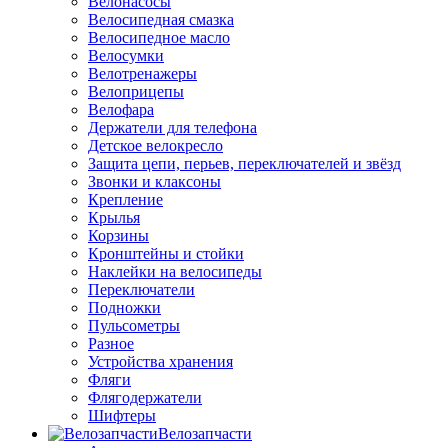
Велонасосы
Велосипедная смазка
Велосипедное масло
Велосумки
Велотренажеры
Велоприцепы
Велофара
Держатели для телефона
Детское велокресло
Защита цепи, перьев, переключателей и звёзд
Звонки и клаксоны
Крепление
Крылья
Корзины
Кронштейны и стойки
Наклейки на велосипеды
Переключатели
Подножки
Пульсометры
Разное
Устройства хранения
Фляги
Флягодержатели
Шифтеры
Велозапчасти