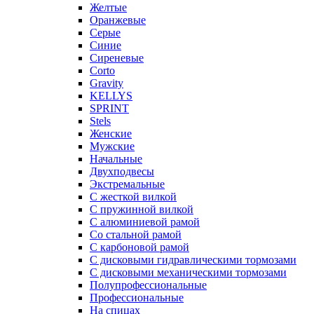
Желтые
Оранжевые
Серые
Синие
Сиреневые
Corto
Gravity
KELLYS
SPRINT
Stels
Женские
Мужские
Начальные
Двухподвесы
Экстремальные
С жесткой вилкой
С пружинной вилкой
С алюминиевой рамой
Со стальной рамой
С карбоновой рамой
С дисковыми гидравлическими тормозами
С дисковыми механическими тормозами
Полупрофессиональные
Профессиональные
На спицах