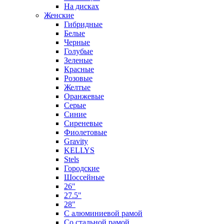
На дисках
Женские
Гибридные
Белые
Черные
Голубые
Зеленые
Красные
Розовые
Желтые
Оранжевые
Серые
Синие
Сиреневые
Фиолетовые
Gravity
KELLYS
Stels
Городские
Шоссейные
26"
27.5"
28"
С алюминиевой рамой
Со стальной рамой