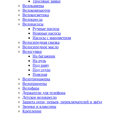
Тросовые замки
Велокамеры
Велокомпьютер
Велокосметика
Велокресла
Велонасосы
Ручные насосы
Ножные насосы
Насосы с манометром
Велосипедная смазка
Велосипедное масло
Велосумки
На багажник
На руль
Под раму
Под седло
Поясная
Велотренажеры
Велоприцепы
Велофара
Держатели для телефона
Детское велокресло
Защита цепи, перьев, переключателей и звёзд
Звонки и клаксоны
Крепление