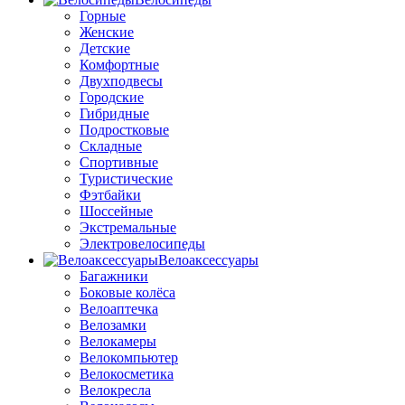
Горные
Женские
Детские
Комфортные
Двухподвесы
Городские
Гибридные
Подростковые
Складные
Спортивные
Туристические
Фэтбайки
Шоссейные
Экстремальные
Электровелосипеды
Велоаксессуары
Багажники
Боковые колёса
Велоаптечка
Велозамки
Велокамеры
Велокомпьютер
Велокосметика
Велокресла