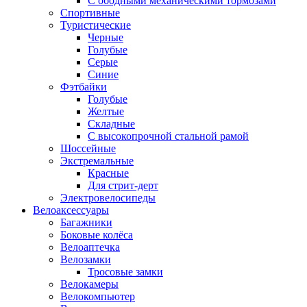
С ободными механическими тормозами
Спортивные
Туристические
Черные
Голубые
Серые
Синие
Фэтбайки
Голубые
Желтые
Складные
С высокопрочной стальной рамой
Шоссейные
Экстремальные
Красные
Для стрит-дерт
Электровелосипеды
Велоаксессуары
Багажники
Боковые колёса
Велоаптечка
Велозамки
Тросовые замки
Велокамеры
Велокомпьютер