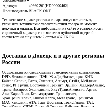
Артикул
40660 20' (HD00000462)
Производитель
BLACK ONE
Технические характеристики товара могут отличаться,
уточняйте технические характеристики товара на момент
покупки и оплаты. Вся информация на сайте о товарах носит
справочный характер и не является публичной офертой в
соответствии с пунктом 2 статьи 437 ГК РФ.
Доставка в Донецк и в другие регионы
России
Осуществляется следующими транспортными компаниями:
DPD, Деловые линии, ПЭК, ЖелДорЭкспедиция, КИТ,
Байкал Сервис, Ратэк, Энергия, Азимут, Стэйл, Мейджик
транс, РГ Групп, Восточный Транзит, ЭрЛайн, ЖелдорАльянс,
Транс-Экспресс-Экспедиция, ЯкутТрансАгенство, Артэк,
АвиаКаргоЛайн, Беломортранс, Транслогист,
УралТрансСервис, Инком Карго, МегаТранс, Транзит-К,
МАС-хэндлинг, АТА, Глав-Доставка, ТрансГарант, ТАТ,
ТрансКарго, СДЭК, Русский Транзит, Даймэкс, Возовоз,