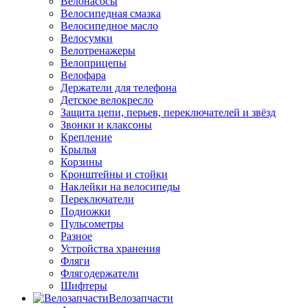
Велонасосы
Велосипедная смазка
Велосипедное масло
Велосумки
Велотренажеры
Велоприцепы
Велофара
Держатели для телефона
Детское велокресло
Защита цепи, перьев, переключателей и звёзд
Звонки и клаксоны
Крепление
Крылья
Корзины
Кронштейны и стойки
Наклейки на велосипеды
Переключатели
Подножки
Пульсометры
Разное
Устройства хранения
Фляги
Флягодержатели
Шифтеры
Велозапчасти