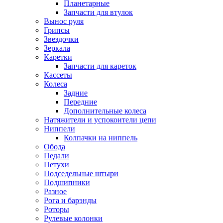
Планетарные
Запчасти для втулок
Вынос руля
Грипсы
Звездочки
Зеркала
Каретки
Запчасти для кареток
Кассеты
Колеса
Задние
Передние
Дополнительные колеса
Натяжители и успокоители цепи
Ниппели
Колпачки на ниппель
Обода
Педали
Петухи
Подседельные штыри
Подшипники
Разное
Рога и барэнды
Роторы
Рулевые колонки