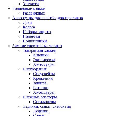
Запчасти
Роликовые коньки
Раздвижные
Аксессуары для скейтбордов и роликов
Деки
Колеса
Наборы защиты
Подвески
Подшипники
Зимние спортивные товары
Товары для хоккея
Клюшки
Экипировка
Аксессуары
Сноубординг
Сноускейты
Крепления
Защита
Ботинки
Аксессуары
Снежные бластеры
Снежколепы
Ледянки, санки, снегокаты
Ледянки
Санки