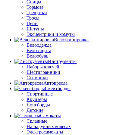
Спицы
Тормоза
Трещотки
Тросы
Цепи
Шатуны
Эксцентрики и хомуты
Велоэкипировка
Велоодежда
Велозащита
Велообувь
Инструменты
Наборы ключей
Шестигранники
Съемники
Автокресла
Скейтборды
Спортивные
Круизеры
Лонгборды
Детские
Самокаты
Складные
На надувных колесах
Электросамокаты