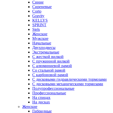
Синие
Сиреневые
Corto
Gravity
KELLYS
SPRINT
Stels
Женские
Мужские
Начальные
Двухподвесы
Экстремальные
С жесткой вилкой
С пружинной вилкой
С алюминиевой рамой
Со стальной рамой
С карбоновой рамой
С дисковыми гидравлическими тормозами
С дисковыми механическими тормозами
Полупрофессиональные
Профессиональные
На спицах
На дисках
Женские
Гибридные