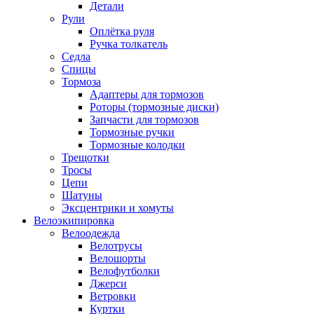
Детали
Рули
Оплётка руля
Ручка толкатель
Седла
Спицы
Тормоза
Адаптеры для тормозов
Роторы (тормозные диски)
Запчасти для тормозов
Тормозные ручки
Тормозные колодки
Трещотки
Тросы
Цепи
Шатуны
Эксцентрики и хомуты
Велоэкипировка
Велоодежда
Велотрусы
Велошорты
Велофутболки
Джерси
Ветровки
Куртки