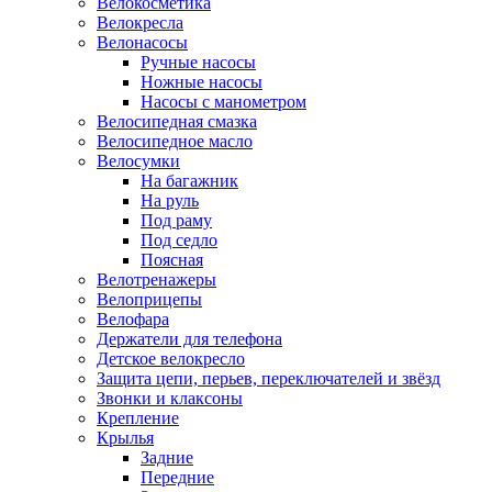
Велокосметика
Велокресла
Велонасосы
Ручные насосы
Ножные насосы
Насосы с манометром
Велосипедная смазка
Велосипедное масло
Велосумки
На багажник
На руль
Под раму
Под седло
Поясная
Велотренажеры
Велоприцепы
Велофара
Держатели для телефона
Детское велокресло
Защита цепи, перьев, переключателей и звёзд
Звонки и клаксоны
Крепление
Крылья
Задние
Передние