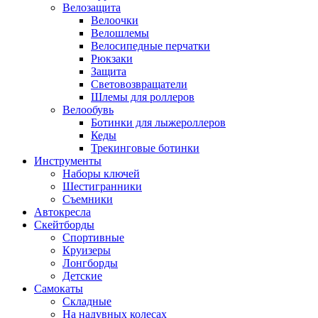
Велозащита
Велоочки
Велошлемы
Велосипедные перчатки
Рюкзаки
Защита
Световозвращатели
Шлемы для роллеров
Велообувь
Ботинки для лыжероллеров
Кеды
Трекинговые ботинки
Инструменты
Наборы ключей
Шестигранники
Съемники
Автокресла
Скейтборды
Спортивные
Круизеры
Лонгборды
Детские
Самокаты
Складные
На надувных колесах