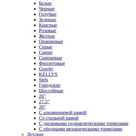
Белые
Черные
Голубые
Зеленые
Красные
Розовые
Желтые
Оранжевые
Серые
Синие
Сиреневые
Фиолетовые
Gravity
KELLYS
Stels
Городские
Шоссейные
26"
27.5"
28"
С алюминиевой рамой
Со стальной рамой
С дисковыми гидравлическими тормозами
С ободными механическими тормозами
Детские