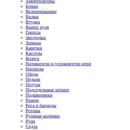
Амортизаторы
Бонки
Велопокрышки
Вилки
Втулки
Вынос руля
Грипсы
Звездочки
Зеркала
Каретки
Кассеты
Колеса
Натяжители и успокоители цепи
Ниппели
Обода
Педали
Петухи
Подседельные штыри
Подшипники
Разное
Рога и барэнды
Роторы
Рулевые колонки
Рули
Седла