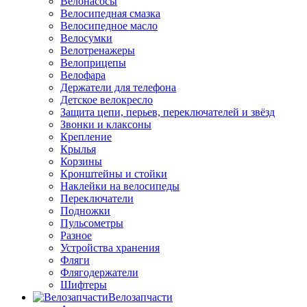
Велонасосы
Велосипедная смазка
Велосипедное масло
Велосумки
Велотренажеры
Велоприцепы
Велофара
Держатели для телефона
Детское велокресло
Защита цепи, перьев, переключателей и звёзд
Звонки и клаксоны
Крепление
Крылья
Корзины
Кронштейны и стойки
Наклейки на велосипеды
Переключатели
Подножки
Пульсометры
Разное
Устройства хранения
Фляги
Флягодержатели
Шифтеры
Велозапчасти