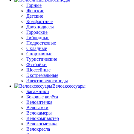
Горные
Женские
Детские
Комфортные
Двухподвесы
Городские
Гибридные
Подростковые
Складные
Спортивные
Туристические
Фэтбайки
Шоссейные
Экстремальные
Электровелосипеды
Велоаксессуары
Багажники
Боковые колёса
Велоаптечка
Велозамки
Велокамеры
Велокомпьютер
Велокосметика
Велокресла