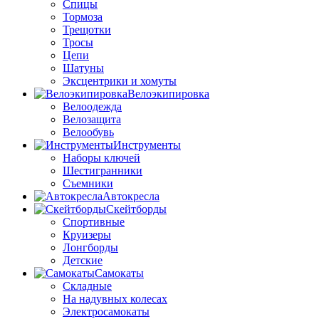
Спицы
Тормоза
Трещотки
Тросы
Цепи
Шатуны
Эксцентрики и хомуты
Велоэкипировка
Велоодежда
Велозащита
Велообувь
Инструменты
Наборы ключей
Шестигранники
Съемники
Автокресла
Скейтборды
Спортивные
Круизеры
Лонгборды
Детские
Самокаты
Складные
На надувных колесах
Электросамокаты