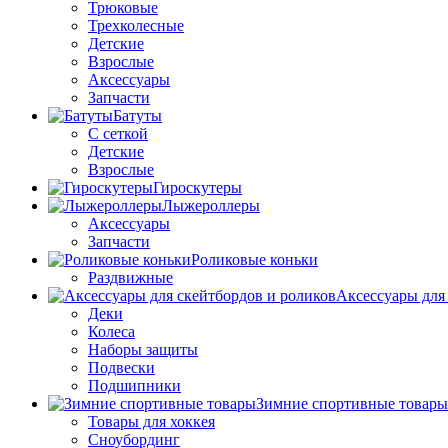
Трюковые
Трехколесные
Детские
Взрослые
Аксессуары
Запчасти
Батуты
С сеткой
Детские
Взрослые
Гироскутеры
Лыжероллеры
Аксессуары
Запчасти
Роликовые коньки
Раздвижные
Аксессуары для
Деки
Колеса
Наборы защиты
Подвески
Подшипники
Зимние спортивные товары
Товары для хоккея
Сноубординг