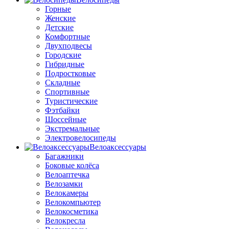
Горные
Женские
Детские
Комфортные
Двухподвесы
Городские
Гибридные
Подростковые
Складные
Спортивные
Туристические
Фэтбайки
Шоссейные
Экстремальные
Электровелосипеды
Велоаксессуары
Багажники
Боковые колёса
Велоаптечка
Велозамки
Велокамеры
Велокомпьютер
Велокосметика
Велокресла