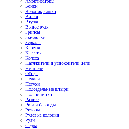
Амортизаторы
Бонки
Велопокрышки
Вилки
Втулки
Вынос руля
Грипсы
Звездочки
Зеркала
Каретки
Кассеты
Колеса
Натяжители и успокоители цепи
Ниппели
Обода
Педали
Петухи
Подседельные штыри
Подшипники
Разное
Рога и барэнды
Роторы
Рулевые колонки
Рули
Седла