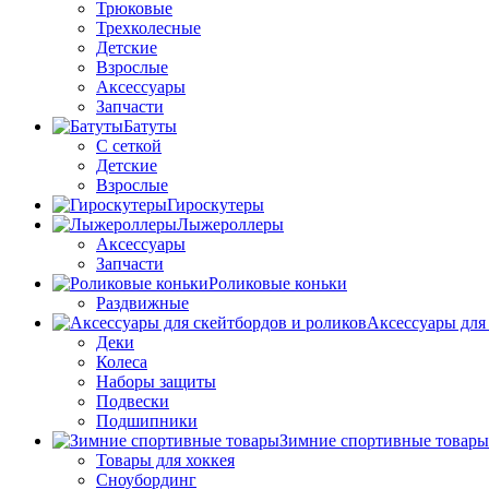
Трюковые
Трехколесные
Детские
Взрослые
Аксессуары
Запчасти
Батуты
С сеткой
Детские
Взрослые
Гироскутеры
Лыжероллеры
Аксессуары
Запчасти
Роликовые коньки
Раздвижные
Аксессуары для
Деки
Колеса
Наборы защиты
Подвески
Подшипники
Зимние спортивные товары
Товары для хоккея
Сноубординг