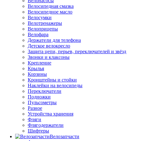
Велонасосы
Велосипедная смазка
Велосипедное масло
Велосумки
Велотренажеры
Велоприцепы
Велофара
Держатели для телефона
Детское велокресло
Защита цепи, перьев, переключателей и звёзд
Звонки и клаксоны
Крепление
Крылья
Корзины
Кронштейны и стойки
Наклейки на велосипеды
Переключатели
Подножки
Пульсометры
Разное
Устройства хранения
Фляги
Флягодержатели
Шифтеры
Велозапчасти