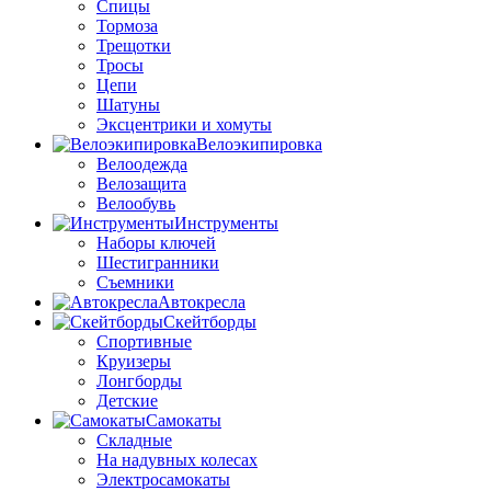
Спицы
Тормоза
Трещотки
Тросы
Цепи
Шатуны
Эксцентрики и хомуты
Велоэкипировка
Велоодежда
Велозащита
Велообувь
Инструменты
Наборы ключей
Шестигранники
Съемники
Автокресла
Скейтборды
Спортивные
Круизеры
Лонгборды
Детские
Самокаты
Складные
На надувных колесах
Электросамокаты