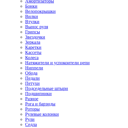
Амортизаторы
Бонки
Велопокрышки
Вилки
Втулки
Вынос руля
Грипсы
Звездочки
Зеркала
Каретки
Кассеты
Колеса
Натяжители и успокоители цепи
Ниппели
Обода
Педали
Петухи
Подседельные штыри
Подшипники
Разное
Рога и барэнды
Роторы
Рулевые колонки
Рули
Седла