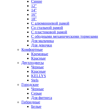
Синие
12"
14"
16"
18"
С алюминиевой рамой
Со стальной рамой
С пластиковой рамой
С ободными механическими тормозами
Для мальчика
Для девочки
Комфортные
Кремовые
Красные
Двухподвесы
Черные
Красные
KELLYS
Stels
Городские
Черные
Серые
Для фитнеса
Гибридные
Белые