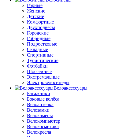
Горные
Женские
Детские
Комфортные
Двухподвесы
Городские
Гибридные
Подростковые
Складные
Спортивные
Туристические
Фэтбайки
Шоссейные
Экстремальные
Электровелосипеды
Велоаксессуары
Багажники
Боковые колёса
Велоаптечка
Велозамки
Велокамеры
Велокомпьютер
Велокосметика
Велокресла