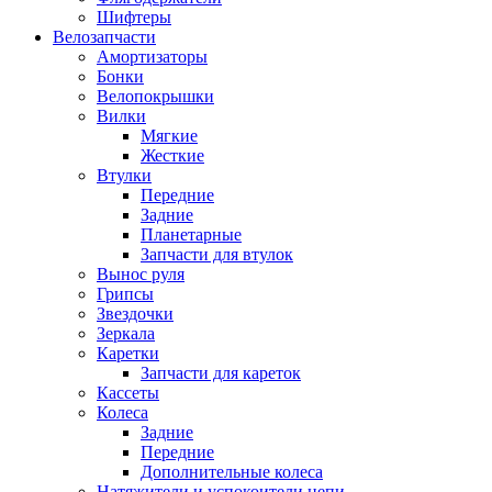
Шифтеры
Велозапчасти
Амортизаторы
Бонки
Велопокрышки
Вилки
Мягкие
Жесткие
Втулки
Передние
Задние
Планетарные
Запчасти для втулок
Вынос руля
Грипсы
Звездочки
Зеркала
Каретки
Запчасти для кареток
Кассеты
Колеса
Задние
Передние
Дополнительные колеса
Натяжители и успокоители цепи