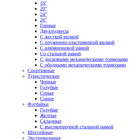
16"
20"
24"
26"
Горные
Двухподвесы
С жесткой вилкой
С пружинно-эластомерной вилкой
С алюминиевой рамой
Со стальной рамой
С дисковыми механическими тормозами
С ободными механическими тормозами
Спортивные
Туристические
Черные
Голубые
Серые
Синие
Фэтбайки
Голубые
Желтые
Складные
С высокопрочной стальной рамой
Шоссейные
Экстремальные