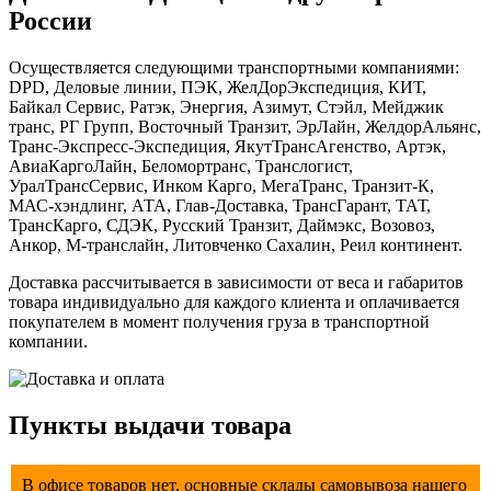
России
Осуществляется следующими транспортными компаниями:
DPD, Деловые линии, ПЭК, ЖелДорЭкспедиция, КИТ,
Байкал Сервис, Ратэк, Энергия, Азимут, Стэйл, Мейджик
транс, РГ Групп, Восточный Транзит, ЭрЛайн, ЖелдорАльянс,
Транс-Экспресс-Экспедиция, ЯкутТрансАгенство, Артэк,
АвиаКаргоЛайн, Беломортранс, Транслогист,
УралТрансСервис, Инком Карго, МегаТранс, Транзит-К,
МАС-хэндлинг, АТА, Глав-Доставка, ТрансГарант, ТАТ,
ТрансКарго, СДЭК, Русский Транзит, Даймэкс, Возовоз,
Анкор, М-транслайн, Литовченко Сахалин, Реил континент.
Доставка рассчитывается в зависимости от веса и габаритов
товара индивидуально для каждого клиента и оплачивается
покупателем в момент получения груза в транспортной
компании.
Пункты выдачи товара
В офисе товаров нет, основные склады самовывоза нашего