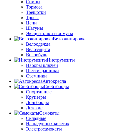
Спицы
Тормоза
Трещотки
Тросы
Цепи
Шатуны
Эксцентрики и хомуты
Велоэкипировка
Велоодежда
Велозащита
Велообувь
Инструменты
Наборы ключей
Шестигранники
Съемники
Автокресла
Скейтборды
Спортивные
Круизеры
Лонгборды
Детские
Самокаты
Складные
На надувных колесах
Электросамокаты