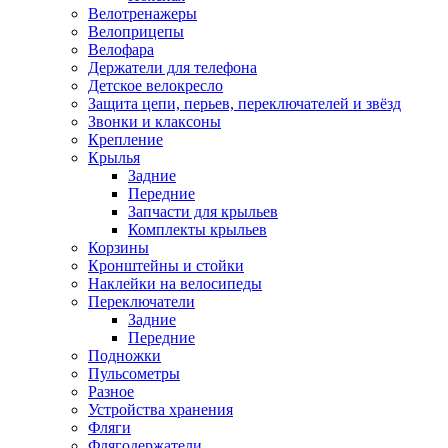
Велотренажеры
Велоприцепы
Велофара
Держатели для телефона
Детское велокресло
Защита цепи, перьев, переключателей и звёзд
Звонки и клаксоны
Крепление
Крылья
Задние
Передние
Запчасти для крыльев
Комплекты крыльев
Корзины
Кронштейны и стойки
Наклейки на велосипеды
Переключатели
Задние
Передние
Подножки
Пульсометры
Разное
Устройства хранения
Фляги
Флягодержатели