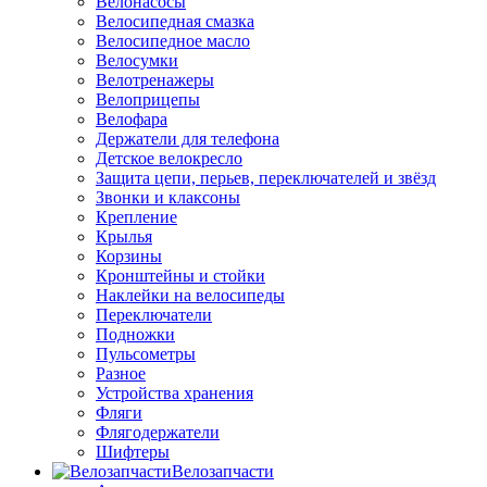
Велонасосы
Велосипедная смазка
Велосипедное масло
Велосумки
Велотренажеры
Велоприцепы
Велофара
Держатели для телефона
Детское велокресло
Защита цепи, перьев, переключателей и звёзд
Звонки и клаксоны
Крепление
Крылья
Корзины
Кронштейны и стойки
Наклейки на велосипеды
Переключатели
Подножки
Пульсометры
Разное
Устройства хранения
Фляги
Флягодержатели
Шифтеры
Велозапчасти