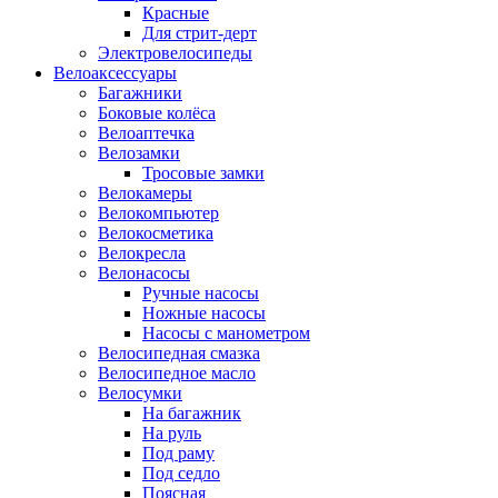
Красные
Для стрит-дерт
Электровелосипеды
Велоаксессуары
Багажники
Боковые колёса
Велоаптечка
Велозамки
Тросовые замки
Велокамеры
Велокомпьютер
Велокосметика
Велокресла
Велонасосы
Ручные насосы
Ножные насосы
Насосы с манометром
Велосипедная смазка
Велосипедное масло
Велосумки
На багажник
На руль
Под раму
Под седло
Поясная