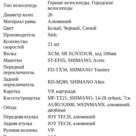
Горные велосипеды, Городские
Тип велосипеда
велосипеды
Диаметр колес
26
Материал рамы
Алюминий
Цвет
Белый, Черный, Синий
Производитель
Stels
Количество
21 шт
скоростей
Вилка
XCM, SR SUNTOUR, ход 100мм
Манетки
ST-EF65, SHIMANO, Acera
Передний
FD-TX50, SHIMANO Tourney
переключатель
Задний
RD-M280, SHIMANO Altus
переключатель
Каретка
VP, картридж
Кассета/трещотка
MF-TZ21, SHIMANO, 14-28 зубьев, 7ск.
AURUS2000, WEINMANN, алюминий,
Обода
двойные
Передняя втулка
JOY TECH, алюминий
Задняя втулка
JOY TECH, алюминий
Рулевая колонка
VP