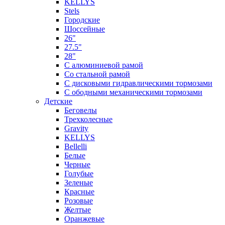
KELLYS
Stels
Городские
Шоссейные
26"
27.5"
28"
С алюминиевой рамой
Со стальной рамой
С дисковыми гидравлическими тормозами
С ободными механическими тормозами
Детские
Беговелы
Трехколесные
Gravity
KELLYS
Bellelli
Белые
Черные
Голубые
Зеленые
Красные
Розовые
Желтые
Оранжевые