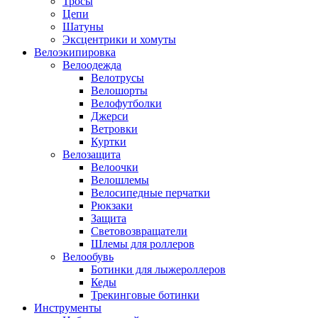
Тросы
Цепи
Шатуны
Эксцентрики и хомуты
Велоэкипировка
Велоодежда
Велотрусы
Велошорты
Велофутболки
Джерси
Ветровки
Куртки
Велозащита
Велоочки
Велошлемы
Велосипедные перчатки
Рюкзаки
Защита
Световозвращатели
Шлемы для роллеров
Велообувь
Ботинки для лыжероллеров
Кеды
Трекинговые ботинки
Инструменты