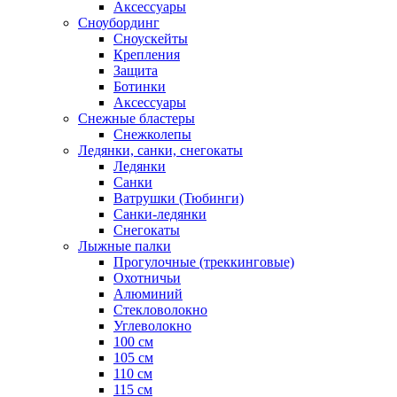
Аксессуары
Сноубординг
Сноускейты
Крепления
Защита
Ботинки
Аксессуары
Снежные бластеры
Снежколепы
Ледянки, санки, снегокаты
Ледянки
Санки
Ватрушки (Тюбинги)
Санки-ледянки
Снегокаты
Лыжные палки
Прогулочные (треккинговые)
Охотничьи
Алюминий
Стекловолокно
Углеволокно
100 см
105 см
110 см
115 см