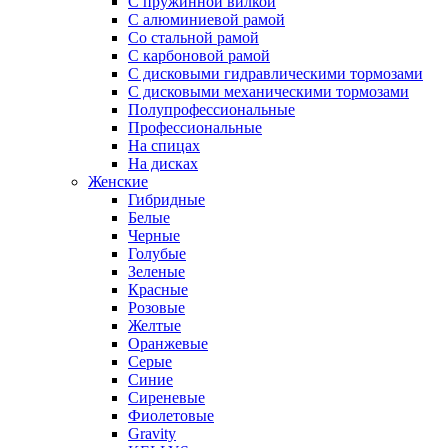
С пружинной вилкой
С алюминиевой рамой
Со стальной рамой
С карбоновой рамой
С дисковыми гидравлическими тормозами
С дисковыми механическими тормозами
Полупрофессиональные
Профессиональные
На спицах
На дисках
Женские
Гибридные
Белые
Черные
Голубые
Зеленые
Красные
Розовые
Желтые
Оранжевые
Серые
Синие
Сиреневые
Фиолетовые
Gravity