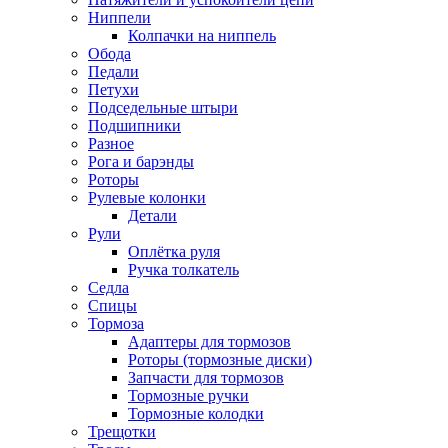
Ниппели
Колпачки на ниппель
Обода
Педали
Петухи
Подседельные штыри
Подшипники
Разное
Рога и барэнды
Роторы
Рулевые колонки
Детали
Рули
Оплётка руля
Ручка толкатель
Седла
Спицы
Тормоза
Адаптеры для тормозов
Роторы (тормозные диски)
Запчасти для тормозов
Тормозные ручки
Тормозные колодки
Трещотки