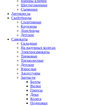
Наборы ключей
Шестигранники
Съемники
Автокресла
Скейтборды
Спортивные
Круизеры
Лонгборды
Детские
Самокаты
Складные
На надувных колесах
Электросамокаты
Трюковые
Трехколесные
Детские
Взрослые
Аксессуары
Запчасти
Болты
Вилки
Грипсы
Деки
Колеса
Подножки