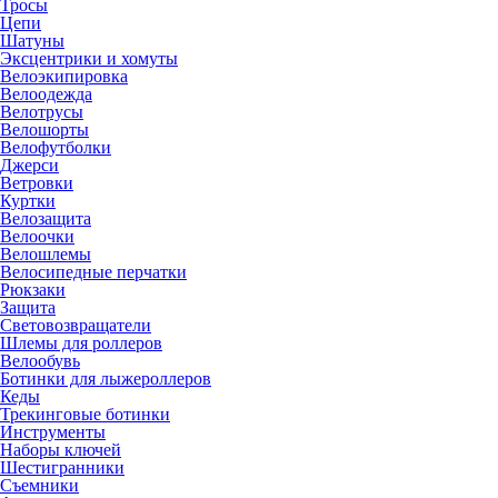
Тросы
Цепи
Шатуны
Эксцентрики и хомуты
Велоэкипировка
Велоодежда
Велотрусы
Велошорты
Велофутболки
Джерси
Ветровки
Куртки
Велозащита
Велоочки
Велошлемы
Велосипедные перчатки
Рюкзаки
Защита
Световозвращатели
Шлемы для роллеров
Велообувь
Ботинки для лыжероллеров
Кеды
Трекинговые ботинки
Инструменты
Наборы ключей
Шестигранники
Съемники