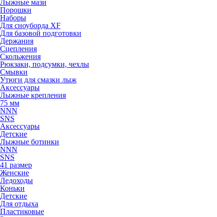
Лыжные мази
Порошки
Наборы
Для сноуборда XF
Для базовой подготовки
Держания
Сцепления
Скольжения
Рюкзаки, подсумки, чехлы
Смывки
Утюги для смазки лыж
Аксессуары
Лыжные крепления
75 мм
NNN
SNS
Аксессуары
Детские
Лыжные ботинки
NNN
SNS
41 размер
Женские
Ледоходы
Коньки
Детские
Для отдыха
Пластиковые