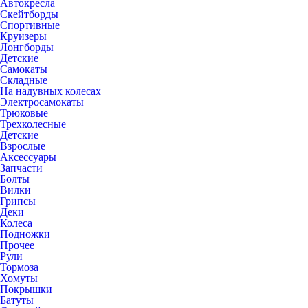
Автокресла
Скейтборды
Спортивные
Круизеры
Лонгборды
Детские
Самокаты
Складные
На надувных колесах
Электросамокаты
Трюковые
Трехколесные
Детские
Взрослые
Аксессуары
Запчасти
Болты
Вилки
Грипсы
Деки
Колеса
Подножки
Прочее
Рули
Тормоза
Хомуты
Покрышки
Батуты