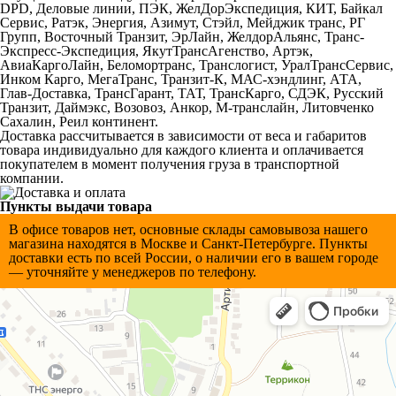
DPD, Деловые линии, ПЭК, ЖелДорЭкспедиция, КИТ, Байкал
Сервис, Ратэк, Энергия, Азимут, Стэйл, Мейджик транс, РГ
Групп, Восточный Транзит, ЭрЛайн, ЖелдорАльянс, Транс-
Экспресс-Экспедиция, ЯкутТрансАгенство, Артэк,
АвиаКаргоЛайн, Беломортранс, Транслогист, УралТрансСервис,
Инком Карго, МегаТранс, Транзит-К, МАС-хэндлинг, АТА,
Глав-Доставка, ТрансГарант, ТАТ, ТрансКарго, СДЭК, Русский
Транзит, Даймэкс, Возовоз, Анкор, М-транслайн, Литовченко
Сахалин, Реил континент.
Доставка рассчитывается в зависимости от веса и габаритов
товара индивидуально для каждого клиента и оплачивается
покупателем в момент получения груза в транспортной
компании.
Пункты выдачи товара
В офисе товаров нет, основные склады самовывоза нашего
магазина находятся в Мocкве и Санкт-Петербурге. Пункты
доставки есть по всей России, о наличии его в вашем городе
— уточняйте у менеджеров по телефону.