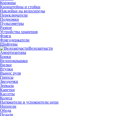
Корзины
Кронштейны и стойки
Наклейки на велосипеды
Переключатели
Подножки
Пульсометры
Разное
Устройства хранения
Фляги
Флягодержатели
Шифтеры
Велозапчасти
Амортизаторы
Бонки
Велопокрышки
Вилки
Втулки
Вынос руля
Грипсы
Звездочки
Зеркала
Каретки
Кассеты
Колеса
Натяжители и успокоители цепи
Ниппели
Обода
Педали