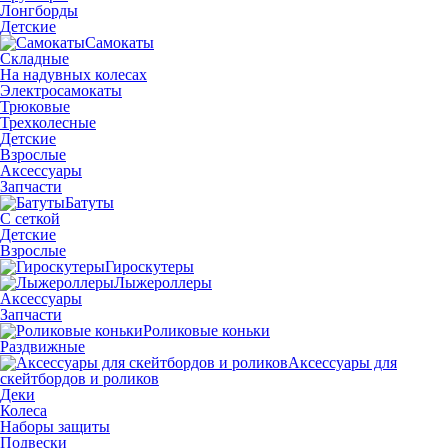
Лонгборды
Детские
Самокаты
Складные
На надувных колесах
Электросамокаты
Трюковые
Трехколесные
Детские
Взрослые
Аксессуары
Запчасти
Батуты
С сеткой
Детские
Взрослые
Гироскутеры
Лыжероллеры
Аксессуары
Запчасти
Роликовые коньки
Раздвижные
Аксессуары для
скейтбордов и роликов
Деки
Колеса
Наборы защиты
Подвески