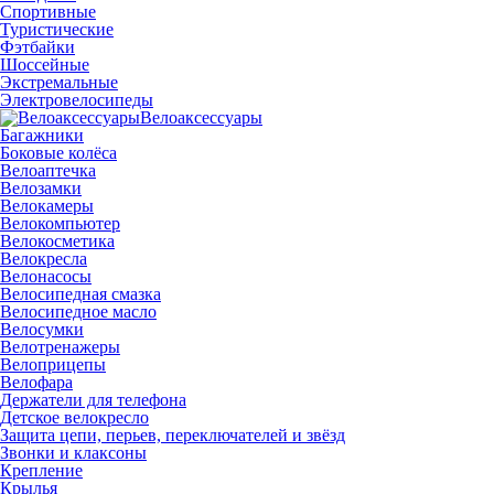
Спортивные
Туристические
Фэтбайки
Шоссейные
Экстремальные
Электровелосипеды
Велоаксессуары
Багажники
Боковые колёса
Велоаптечка
Велозамки
Велокамеры
Велокомпьютер
Велокосметика
Велокресла
Велонасосы
Велосипедная смазка
Велосипедное масло
Велосумки
Велотренажеры
Велоприцепы
Велофара
Держатели для телефона
Детское велокресло
Защита цепи, перьев, переключателей и звёзд
Звонки и клаксоны
Крепление
Крылья