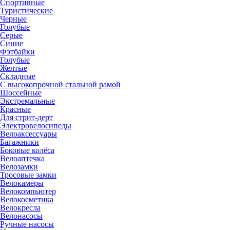
Спортивные
Туристические
Черные
Голубые
Серые
Синие
Фэтбайки
Голубые
Желтые
Складные
С высокопрочной стальной рамой
Шоссейные
Экстремальные
Красные
Для стрит-дерт
Электровелосипеды
Велоаксессуары
Багажники
Боковые колёса
Велоаптечка
Велозамки
Тросовые замки
Велокамеры
Велокомпьютер
Велокосметика
Велокресла
Велонасосы
Ручные насосы