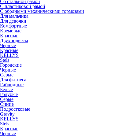
Со стальной рамой
С пластиковой рамой
С ободными механическими тормозами
Для мальчика
Для девочки
Комфортные
Кремовые
Красные
Двухподвесы
Черные
Красные
KELLYS
Stels
Городские
Черные
Серые
Для фитнеса
Гибридные
Белые
Голубые
Серые
Синие
Подростковые
Gravity
KELLYS
Stels
Красные
Черные