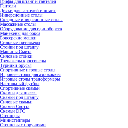
Грифы для штанг и гантелей
Гантели
Диски для гантелей и штанг
Инверсионные столы
Складные инверсионные столы
Массажные столы
Оборудование для единоборств
Манекены для бокса
Боксерские мешки
Силовые тренажеры
Стойки под штангу
Машины Смита
Силовые стойки
Тренажеры кроссоверы
Турники-брусья
Спортивные игровые столы
Игровые столы для аэрохоккея
Игровые столы трансформеры
Настольный футбол
Спортивные скамьи
Скамьи для пресса
Скамьи под штангу
Силовые скамьи
Скамьи Скотта
Скамьи DFC
Степперы
Министепперы
Степперы с поручнями