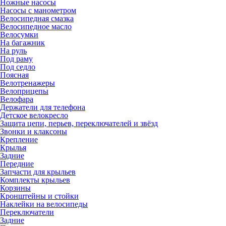
Ножные насосы
Насосы с манометром
Велосипедная смазка
Велосипедное масло
Велосумки
На багажник
На руль
Под раму
Под седло
Поясная
Велотренажеры
Велоприцепы
Велофара
Держатели для телефона
Детское велокресло
Защита цепи, перьев, переключателей и звёзд
Звонки и клаксоны
Крепление
Крылья
Задние
Передние
Запчасти для крыльев
Комплекты крыльев
Корзины
Кронштейны и стойки
Наклейки на велосипеды
Переключатели
Задние