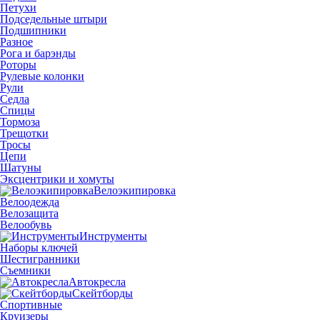
Петухи
Подседельные штыри
Подшипники
Разное
Рога и барэнды
Роторы
Рулевые колонки
Рули
Седла
Спицы
Тормоза
Трещотки
Тросы
Цепи
Шатуны
Эксцентрики и хомуты
Велоэкипировка
Велоодежда
Велозащита
Велообувь
Инструменты
Наборы ключей
Шестигранники
Съемники
Автокресла
Скейтборды
Спортивные
Круизеры