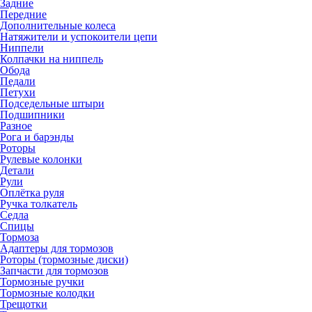
Задние
Передние
Дополнительные колеса
Натяжители и успокоители цепи
Ниппели
Колпачки на ниппель
Обода
Педали
Петухи
Подседельные штыри
Подшипники
Разное
Рога и барэнды
Роторы
Рулевые колонки
Детали
Рули
Оплётка руля
Ручка толкатель
Седла
Спицы
Тормоза
Адаптеры для тормозов
Роторы (тормозные диски)
Запчасти для тормозов
Тормозные ручки
Тормозные колодки
Трещотки