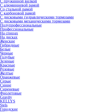
С пружинной вилкой
С алюминиевой рамой
Со стальной рамой
С карбоновой рамой
С дисковыми гидравлическими тормозами
С дисковыми механическими тормозами
Полупрофессиональные
Профессиональные
На спицах
На дисках
Женские
Гибридные
Белые
Черные
Голубые
Зеленые
Красные
Розовые
Желтые
Оранжевые
Серые
Синие
Сиреневые
Фиолетовые
Gravity
KELLYS
Stels
Городские