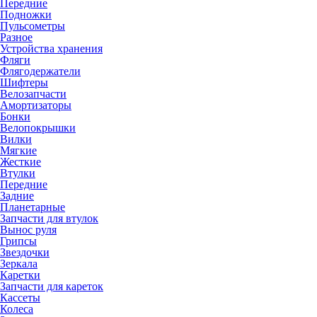
Передние
Подножки
Пульсометры
Разное
Устройства хранения
Фляги
Флягодержатели
Шифтеры
Велозапчасти
Амортизаторы
Бонки
Велопокрышки
Вилки
Мягкие
Жесткие
Втулки
Передние
Задние
Планетарные
Запчасти для втулок
Вынос руля
Грипсы
Звездочки
Зеркала
Каретки
Запчасти для кареток
Кассеты
Колеса