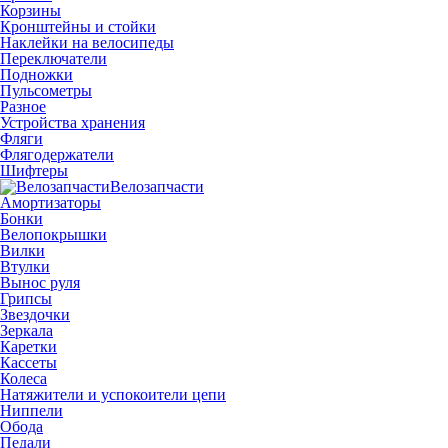
Корзины
Кронштейны и стойки
Наклейки на велосипеды
Переключатели
Подножки
Пульсометры
Разное
Устройства хранения
Фляги
Флягодержатели
Шифтеры
Велозапчасти
Амортизаторы
Бонки
Велопокрышки
Вилки
Втулки
Вынос руля
Грипсы
Звездочки
Зеркала
Каретки
Кассеты
Колеса
Натяжители и успокоители цепи
Ниппели
Обода
Педали