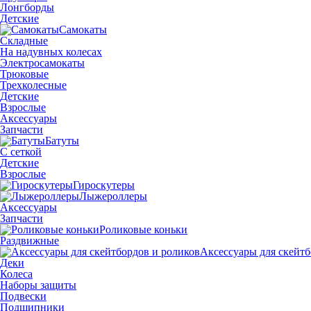
Лонгборды
Детские
Самокаты
Складные
На надувных колесах
Электросамокаты
Трюковые
Трехколесные
Детские
Взрослые
Аксессуары
Запчасти
Батуты
С сеткой
Детские
Взрослые
Гироскутеры
Лыжероллеры
Аксессуары
Запчасти
Роликовые коньки
Раздвижные
Аксессуары для скейтб
Деки
Колеса
Наборы защиты
Подвески
Подшипники