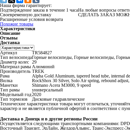
Наша фирма гарантирует:
Подтверждение заказа в течение 1 часа
На любые вопросы ответ
Своевременную доставку
СДЕЛАТЬ ЗАКАЗ МОЖНО 
Расширенные условия возврата
Похожие товары
Характеристики
Описание
Отзывы
Доставка
Артикул
TR584827
Тип велосипеда
Горные велосипеды, Горные велосипеды, Горны
Диаметр колес
29
Материал рамы
Алюминий
Производитель
TREK
Рама
Alpha Gold Aluminum, tapered head tube, internal de
Вилка
RockShox 30 Silver, Solo Air spring, rebound adjust
Манетки
Shimano Acera M3000, 9 speed
Тип рамы
универсальный
Модельный год
2020
Тип тормозов
Дисковые гидравлические
Технические характеристики товара могут отличаться, уточняйт
характер и не является публичной офертой в соответствии с пун
Доставка в Донецк и в другие регионы России
Осуществляется следующими транспортными компаниями: DPD, 
Восточный Транзит, ЭрЛайн, ЖелдорАльянс, Транс-Экспресс-Эк