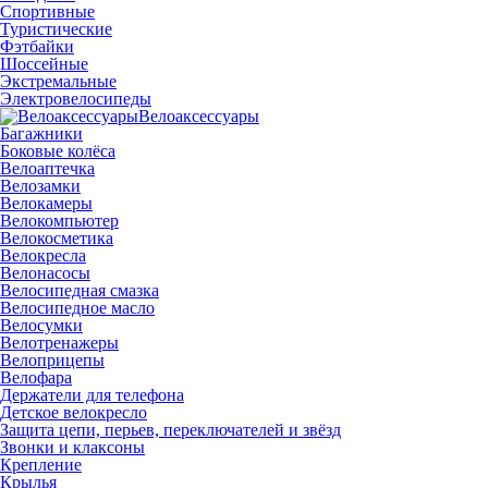
Спортивные
Туристические
Фэтбайки
Шоссейные
Экстремальные
Электровелосипеды
Велоаксессуары
Багажники
Боковые колёса
Велоаптечка
Велозамки
Велокамеры
Велокомпьютер
Велокосметика
Велокресла
Велонасосы
Велосипедная смазка
Велосипедное масло
Велосумки
Велотренажеры
Велоприцепы
Велофара
Держатели для телефона
Детское велокресло
Защита цепи, перьев, переключателей и звёзд
Звонки и клаксоны
Крепление
Крылья