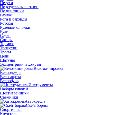
Петухи
Подседельные штыри
Подшипники
Разное
Рога и барэнды
Роторы
Рулевые колонки
Рули
Седла
Спицы
Тормоза
Трещотки
Тросы
Цепи
Шатуны
Эксцентрики и хомуты
Велоэкипировка
Велоодежда
Велозащита
Велообувь
Инструменты
Наборы ключей
Шестигранники
Съемники
Автокресла
Скейтборды
Спортивные
Круизеры