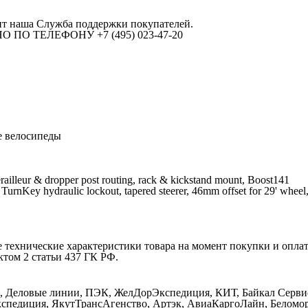
ит наша Служба поддержки покупателей.
ПО ТЕЛЕФОНУ +7 (495) 023-47-20
е велосипеды
railleur & dropper post routing, rack & kickstand mount, Boost141
, TurnKey hydraulic lockout, tapered steerer, 46mm offset for 29' wh
е технические характеристики товара на момент покупки и опла
ктом 2 статьи 437 ГК РФ.
Деловые линии, ПЭК, ЖелДорЭкспедиция, КИТ, Байкал Сервис, 
спедиция, ЯкутТрансАгенство, Артэк, АвиаКаргоЛайн, Беломор