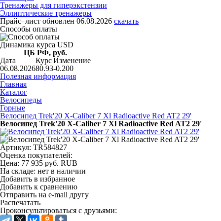
Тренажеры для гиперэкстензии
Эллиптические тренажеры
Прайс–лист
обновлен 06.08.2026
скачать
Способы оплаты
Динамика курса USD
ЦБ РФ, руб.
Дата
Курс
Изменение
06.08.2026
80.93
-0.200
Полезная информация
Главная
Каталог
Велосипеды
Горные
Велосипед Trek'20 X-Caliber 7 Xl Radioactive Red AT2 29'
Велосипед Trek'20 X-Caliber 7 Xl Radioactive Red AT2 29'
Артикул: TR584827
Оценка покупателей:
Цена:
77 935
руб.
RUB
На складе:
нет в наличии
Добавить в избранное
Добавить к сравнению
Отправить на e-mail другу
Распечатать
Проконсультироваться с друзьями: