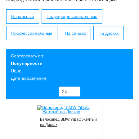
Начальные
Полупрофессиональные
Профессиональные
На спицах
На дисках
Сортировать по:
Популярности
Цене
Дате добавления
Велосипед BMW YiBaO Желтый
на Дисках