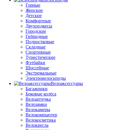
Горные
Женские
Детские
Комфортные
Двухподвесы
Городские
Гибридные
Подростковые
Складные
Спортивные
Туристические
Фэтбайки
Шоссейные
Экстремальные
Электровелосипеды
Велоаксессуары
Багажники
Боковые колёса
Велоаптечка
Велозамки
Велокамеры
Велокомпьютер
Велокосметика
Велокресла