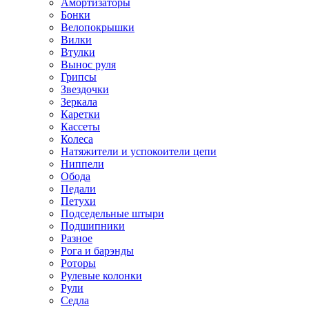
Амортизаторы
Бонки
Велопокрышки
Вилки
Втулки
Вынос руля
Грипсы
Звездочки
Зеркала
Каретки
Кассеты
Колеса
Натяжители и успокоители цепи
Ниппели
Обода
Педали
Петухи
Подседельные штыри
Подшипники
Разное
Рога и барэнды
Роторы
Рулевые колонки
Рули
Седла