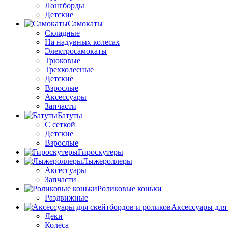
Лонгборды
Детские
Самокаты
Складные
На надувных колесах
Электросамокаты
Трюковые
Трехколесные
Детские
Взрослые
Аксессуары
Запчасти
Батуты
С сеткой
Детские
Взрослые
Гироскутеры
Лыжероллеры
Аксессуары
Запчасти
Роликовые коньки
Раздвижные
Аксессуары для
Деки
Колеса