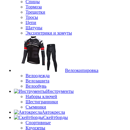
Спицы
Тормоза
Трещотки
Тросы
Цепи
Шатуны
Эксцентрики и хомуты
Велоэкипировка
Велоодежда
Велозащита
Велообувь
Инструменты
Наборы ключей
Шестигранники
Съемники
Автокресла
Скейтборды
Спортивные
Круизеры