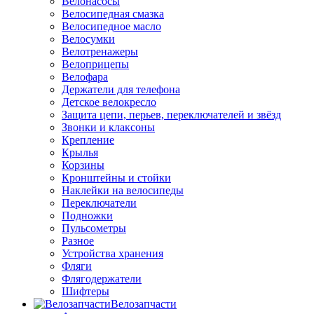
Велонасосы
Велосипедная смазка
Велосипедное масло
Велосумки
Велотренажеры
Велоприцепы
Велофара
Держатели для телефона
Детское велокресло
Защита цепи, перьев, переключателей и звёзд
Звонки и клаксоны
Крепление
Крылья
Корзины
Кронштейны и стойки
Наклейки на велосипеды
Переключатели
Подножки
Пульсометры
Разное
Устройства хранения
Фляги
Флягодержатели
Шифтеры
Велозапчасти