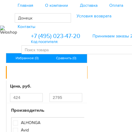
Главная
О компании
Доставка
Оплата
Региональным клиентам
Условия возврата
Донецк
Контакты
+7 (495) 023-47-20
Принимаем заказы 2
Код посетителя:
Избранное (0)
Сравнить (0)
КАТАЛОГ ТОВАРОВ
Велосипеды
Цена, руб.
Велоаксессуары
Велозапчасти
Производитель
Велоэкипировка
ALHONGA
Avid
Инструменты