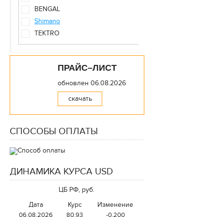
BENGAL
Автокресла
Shimano
TEKTRO
Скейтборды
Самокаты
ПРАЙС–ЛИСТ
Батуты
обновлен 06.08.2026
Гироскутеры
скачать
Лыжероллеры
Роликовые коньки
СПОСОБЫ ОПЛАТЫ
Аксессуары для скейтбордов
и роликов
ДИНАМИКА КУРСА USD
Зимние спортивные товары
ЦБ РФ, руб.
Спортивные тренажеры
Дата
Курс
Изменение
06.08.2026
80.93
-0.200