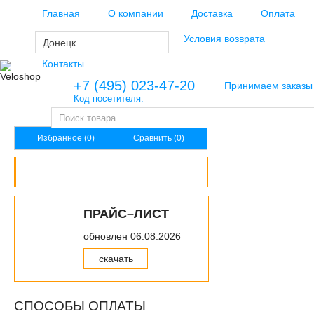
Главная
О компании
Доставка
Оплата
Региональным клиентам
Условия возврата
Донецк
Контакты
+7 (495) 023-47-20
Принимаем заказы 
Код посетителя:
Избранное (0)
Сравнить (0)
КАТАЛОГ ТОВАРОВ
Велосипеды
ПРАЙС–ЛИСТ
Велоаксессуары
обновлен 06.08.2026
Велозапчасти
скачать
Велоэкипировка
СПОСОБЫ ОПЛАТЫ
Инструменты