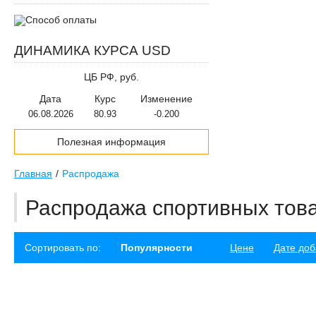
Автокресла
ДИНАМИКА КУРСА USD
Скейтборды
ЦБ РФ, руб.
Самокаты
Дата
Курс
Изменение
Батуты
06.08.2026
80.93
-0.200
Гироскутеры
Полезная информация
Лыжероллеры
Главная
Распродажа
Роликовые коньки
Распродажа спортивных тов
Аксессуары для скейтбордов
и роликов
Сортировать по:
Популярности
Цене
Дате до
Зимние спортивные товары
Спортивные тренажеры