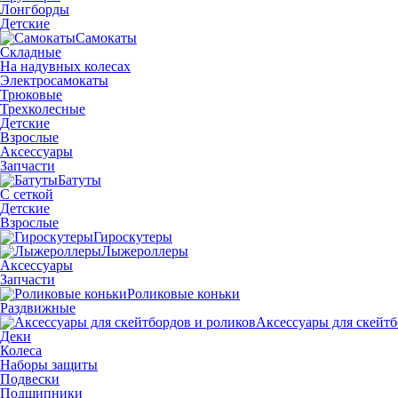
Лонгборды
Детские
Самокаты
Складные
На надувных колесах
Электросамокаты
Трюковые
Трехколесные
Детские
Взрослые
Аксессуары
Запчасти
Батуты
С сеткой
Детские
Взрослые
Гироскутеры
Лыжероллеры
Аксессуары
Запчасти
Роликовые коньки
Раздвижные
Аксессуары для скейтб
Деки
Колеса
Наборы защиты
Подвески
Подшипники