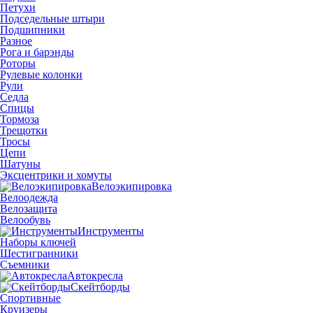
Петухи
Подседельные штыри
Подшипники
Разное
Рога и барэнды
Роторы
Рулевые колонки
Рули
Седла
Спицы
Тормоза
Трещотки
Тросы
Цепи
Шатуны
Эксцентрики и хомуты
Велоэкипировка
Велоодежда
Велозащита
Велообувь
Инструменты
Наборы ключей
Шестигранники
Съемники
Автокресла
Скейтборды
Спортивные
Круизеры