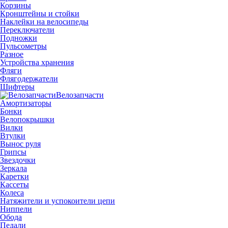
Корзины
Кронштейны и стойки
Наклейки на велосипеды
Переключатели
Подножки
Пульсометры
Разное
Устройства хранения
Фляги
Флягодержатели
Шифтеры
Велозапчасти
Амортизаторы
Бонки
Велопокрышки
Вилки
Втулки
Вынос руля
Грипсы
Звездочки
Зеркала
Каретки
Кассеты
Колеса
Натяжители и успокоители цепи
Ниппели
Обода
Педали