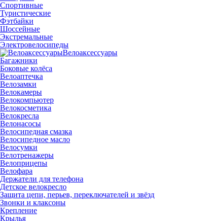
Спортивные
Туристические
Фэтбайки
Шоссейные
Экстремальные
Электровелосипеды
Велоаксессуары
Багажники
Боковые колёса
Велоаптечка
Велозамки
Велокамеры
Велокомпьютер
Велокосметика
Велокресла
Велонасосы
Велосипедная смазка
Велосипедное масло
Велосумки
Велотренажеры
Велоприцепы
Велофара
Держатели для телефона
Детское велокресло
Защита цепи, перьев, переключателей и звёзд
Звонки и клаксоны
Крепление
Крылья