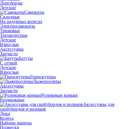
Лонгборды
Детские
Самокаты
Складные
На надувных колесах
Электросамокаты
Трюковые
Трехколесные
Детские
Взрослые
Аксессуары
Запчасти
Батуты
С сеткой
Детские
Взрослые
Гироскутеры
Лыжероллеры
Аксессуары
Запчасти
Роликовые коньки
Раздвижные
Аксессуары для
скейтбордов и роликов
Деки
Колеса
Наборы защиты
Подвески