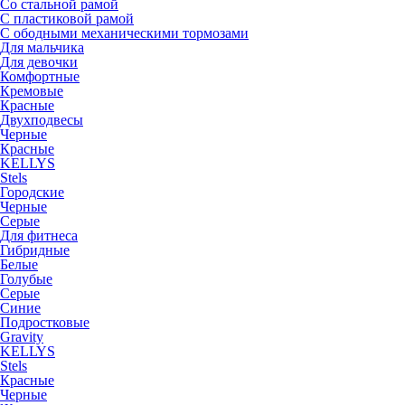
Со стальной рамой
С пластиковой рамой
С ободными механическими тормозами
Для мальчика
Для девочки
Комфортные
Кремовые
Красные
Двухподвесы
Черные
Красные
KELLYS
Stels
Городские
Черные
Серые
Для фитнеса
Гибридные
Белые
Голубые
Серые
Синие
Подростковые
Gravity
KELLYS
Stels
Красные
Черные