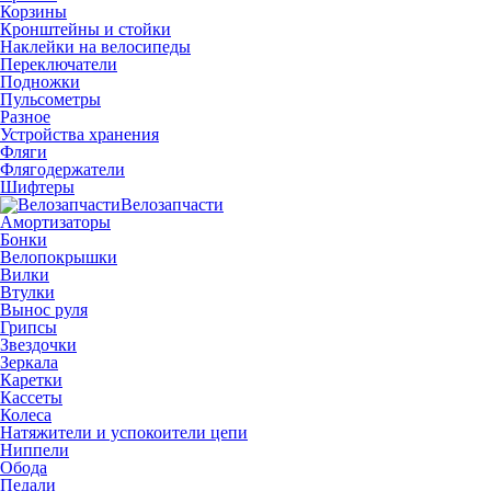
Корзины
Кронштейны и стойки
Наклейки на велосипеды
Переключатели
Подножки
Пульсометры
Разное
Устройства хранения
Фляги
Флягодержатели
Шифтеры
Велозапчасти
Амортизаторы
Бонки
Велопокрышки
Вилки
Втулки
Вынос руля
Грипсы
Звездочки
Зеркала
Каретки
Кассеты
Колеса
Натяжители и успокоители цепи
Ниппели
Обода
Педали