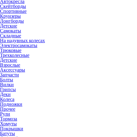
Автокресла
Скейтборды
Спортивные
Круизеры
Лонгборды
Детские
Самокаты
Складные
На надувных колесах
Электросамокаты
Трюковые
Трехколесные
Детские
Взрослые
Аксессуары
Запчасти
Болты
Вилки
Грипсы
Деки
Колеса
Подножки
Прочее
Рули
Тормоза
Хомуты
Покрышки
Батуты