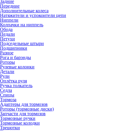
Задние
Передние
Дополнительные колеса
Натяжители и успокоители цепи
Ниппели
Колпачки на ниппель
Обода
Педали
Петухи
Подседельные штыри
Подшипники
Разное
Рога и барэнды
Роторы
Рулевые колонки
Детали
Рули
Оплётка руля
Ручка толкатель
Седла
Спицы
Тормоза
Адаптеры для тормозов
Роторы (тормозные диски)
Запчасти для тормозов
Тормозные ручки
Тормозные колодки
Трещотки