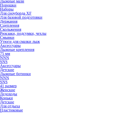
Лыжные мази
Порошки
Наборы
Для сноуборда XF
Для базовой подготовки
Держания
Сцепления
Скольжения
Рюкзаки, подсумки, чехлы
Смывки
Утюги для смазки лыж
Аксессуары
Лыжные крепления
75 мм
NNN
SNS
Аксессуары
Детские
Лыжные ботинки
NNN
SNS
41 размер
Женские
Ледоходы
Коньки
Детские
Для отдыха
Пластиковые