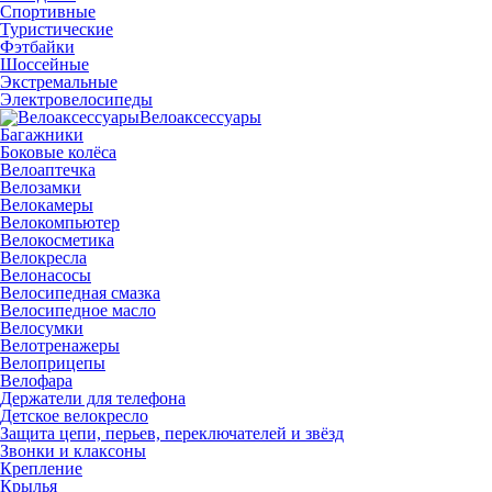
Спортивные
Туристические
Фэтбайки
Шоссейные
Экстремальные
Электровелосипеды
Велоаксессуары
Багажники
Боковые колёса
Велоаптечка
Велозамки
Велокамеры
Велокомпьютер
Велокосметика
Велокресла
Велонасосы
Велосипедная смазка
Велосипедное масло
Велосумки
Велотренажеры
Велоприцепы
Велофара
Держатели для телефона
Детское велокресло
Защита цепи, перьев, переключателей и звёзд
Звонки и клаксоны
Крепление
Крылья