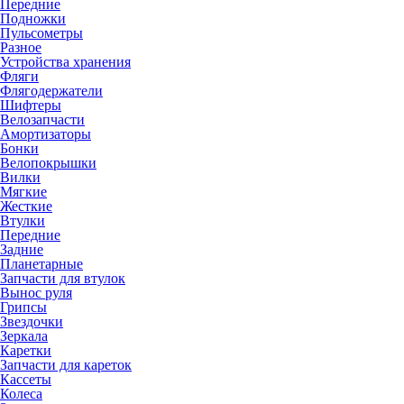
Передние
Подножки
Пульсометры
Разное
Устройства хранения
Фляги
Флягодержатели
Шифтеры
Велозапчасти
Амортизаторы
Бонки
Велопокрышки
Вилки
Мягкие
Жесткие
Втулки
Передние
Задние
Планетарные
Запчасти для втулок
Вынос руля
Грипсы
Звездочки
Зеркала
Каретки
Запчасти для кареток
Кассеты
Колеса