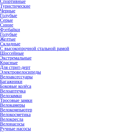
Спортивные
Туристические
Черные
Голубые
Серые
Синие
Фэтбайки
Голубые
Желтые
Складные
С высокопрочной стальной рамой
Шоссейные
Экстремальные
Красные
Для стрит-дерт
Электровелосипеды
Велоаксессуары
Багажники
Боковые колёса
Велоаптечка
Велозамки
Тросовые замки
Велокамеры
Велокомпьютер
Велокосметика
Велокресла
Велонасосы
Ручные насосы