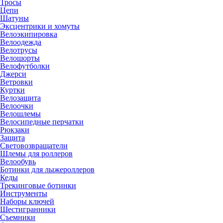
Тросы
Цепи
Шатуны
Эксцентрики и хомуты
Велоэкипировка
Велоодежда
Велотрусы
Велошорты
Велофутболки
Джерси
Ветровки
Куртки
Велозащита
Велоочки
Велошлемы
Велосипедные перчатки
Рюкзаки
Защита
Световозвращатели
Шлемы для роллеров
Велообувь
Ботинки для лыжероллеров
Кеды
Трекинговые ботинки
Инструменты
Наборы ключей
Шестигранники
Съемники