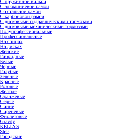
С пружинной вилкой
С алюминиевой рамой
Со стальной рамой
С карбоновой рамой
С дисковыми гидравлическими тормозами
С дисковыми механическими тормозами
Полупрофессиональные
Профессиональные
На спицах
На дисках
Женские
Гибридные
Белые
Черные
Голубые
Зеленые
Красные
Розовые
Желтые
Оранжевые
Серые
Синие
Сиреневые
Фиолетовые
Gravity
KELLYS
Stels
Городские