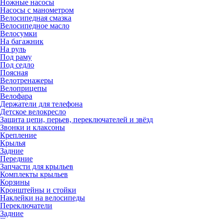
Ножные насосы
Насосы с манометром
Велосипедная смазка
Велосипедное масло
Велосумки
На багажник
На руль
Под раму
Под седло
Поясная
Велотренажеры
Велоприцепы
Велофара
Держатели для телефона
Детское велокресло
Защита цепи, перьев, переключателей и звёзд
Звонки и клаксоны
Крепление
Крылья
Задние
Передние
Запчасти для крыльев
Комплекты крыльев
Корзины
Кронштейны и стойки
Наклейки на велосипеды
Переключатели
Задние