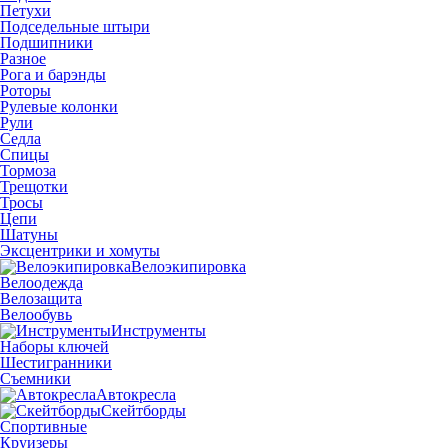
Петухи
Подседельные штыри
Подшипники
Разное
Рога и барэнды
Роторы
Рулевые колонки
Рули
Седла
Спицы
Тормоза
Трещотки
Тросы
Цепи
Шатуны
Эксцентрики и хомуты
Велоэкипировка
Велоодежда
Велозащита
Велообувь
Инструменты
Наборы ключей
Шестигранники
Съемники
Автокресла
Скейтборды
Спортивные
Круизеры