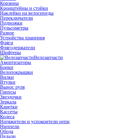
Корзины
Кронштейны и стойки
Наклейки на велосипеды
Переключатели
Подножки
Пульсометры
Разное
Устройства хранения
Фляги
Флягодержатели
Шифтеры
Велозапчасти
Амортизаторы
Бонки
Велопокрышки
Вилки
Втулки
Вынос руля
Грипсы
Звездочки
Зеркала
Каретки
Кассеты
Колеса
Натяжители и успокоители цепи
Ниппели
Обода
Педали