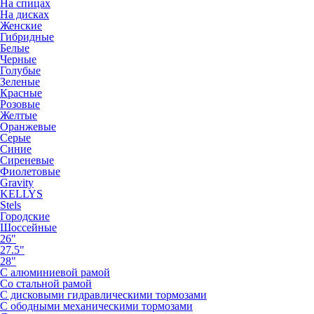
На спицах
На дисках
Женские
Гибридные
Белые
Черные
Голубые
Зеленые
Красные
Розовые
Желтые
Оранжевые
Серые
Синие
Сиреневые
Фиолетовые
Gravity
KELLYS
Stels
Городские
Шоссейные
26"
27.5"
28"
С алюминиевой рамой
Со стальной рамой
С дисковыми гидравлическими тормозами
С ободными механическими тормозами