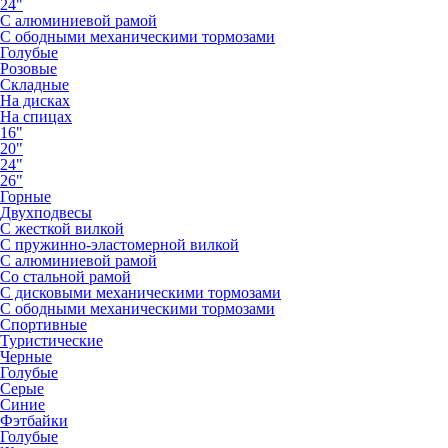
24"
С алюминиевой рамой
С ободными механическими тормозами
Голубые
Розовые
Складные
На дисках
На спицах
16"
20"
24"
26"
Горные
Двухподвесы
С жесткой вилкой
С пружинно-эластомерной вилкой
С алюминиевой рамой
Со стальной рамой
С дисковыми механическими тормозами
С ободными механическими тормозами
Спортивные
Туристические
Черные
Голубые
Серые
Синие
Фэтбайки
Голубые