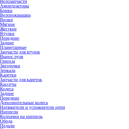
Велозапчасти
Амортизаторы
Бонки
Велопокрышки
Вилки
Мягкие
Жесткие
Втулки
Передние
Задние
Планетарные
Запчасти для втулок
Вынос руля
Грипсы
Звездочки
Зеркала
Каретки
Запчасти для кареток
Кассеты
Колеса
Задние
Передние
Дополнительные колеса
Натяжители и успокоители цепи
Ниппели
Колпачки на ниппель
Обода
Педали