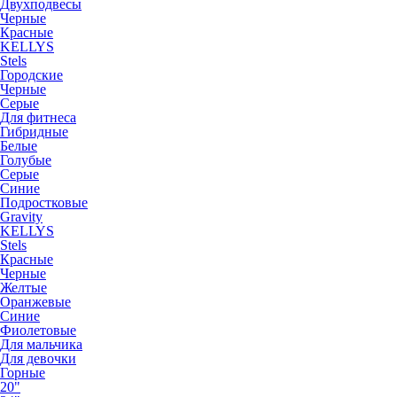
Двухподвесы
Черные
Красные
KELLYS
Stels
Городские
Черные
Серые
Для фитнеса
Гибридные
Белые
Голубые
Серые
Синие
Подростковые
Gravity
KELLYS
Stels
Красные
Черные
Желтые
Оранжевые
Синие
Фиолетовые
Для мальчика
Для девочки
Горные
20"