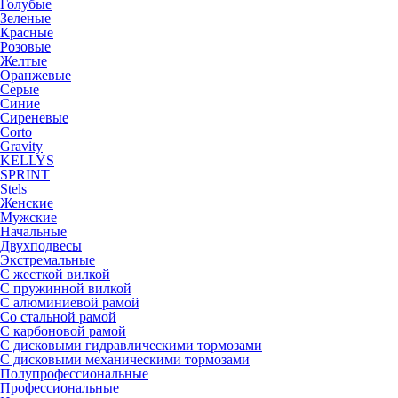
Голубые
Зеленые
Красные
Розовые
Желтые
Оранжевые
Серые
Синие
Сиреневые
Corto
Gravity
KELLYS
SPRINT
Stels
Женские
Мужские
Начальные
Двухподвесы
Экстремальные
С жесткой вилкой
С пружинной вилкой
С алюминиевой рамой
Со стальной рамой
С карбоновой рамой
С дисковыми гидравлическими тормозами
С дисковыми механическими тормозами
Полупрофессиональные
Профессиональные