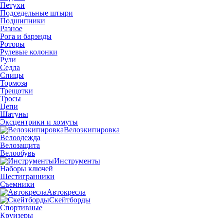
Петухи
Подседельные штыри
Подшипники
Разное
Рога и барэнды
Роторы
Рулевые колонки
Рули
Седла
Спицы
Тормоза
Трещотки
Тросы
Цепи
Шатуны
Эксцентрики и хомуты
Велоэкипировка
Велоодежда
Велозащита
Велообувь
Инструменты
Наборы ключей
Шестигранники
Съемники
Автокресла
Скейтборды
Спортивные
Круизеры