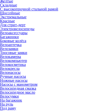
Желтые
Складные
С высокопрочной стальной рамой
Шоссейные
Экстремальные
Красные
Для стрит-дерт
Электровелосипеды
Велоаксессуары
Багажники
Боковые колёса
Велоаптечка
Велозамки
Тросовые замки
Велокамеры
Велокомпьютер
Велокосметика
Велокресла
Велонасосы
Ручные насосы
Ножные насосы
Насосы с манометром
Велосипедная смазка
Велосипедное масло
Велосумки
На багажник
На руль
Под раму