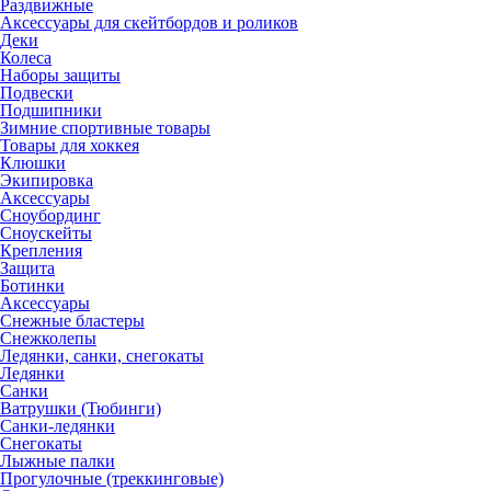
Раздвижные
Аксессуары для скейтбордов и роликов
Деки
Колеса
Наборы защиты
Подвески
Подшипники
Зимние спортивные товары
Товары для хоккея
Клюшки
Экипировка
Аксессуары
Сноубординг
Сноускейты
Крепления
Защита
Ботинки
Аксессуары
Снежные бластеры
Снежколепы
Ледянки, санки, снегокаты
Ледянки
Санки
Ватрушки (Тюбинги)
Санки-ледянки
Снегокаты
Лыжные палки
Прогулочные (треккинговые)