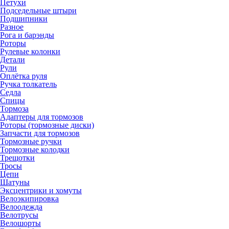
Петухи
Подседельные штыри
Подшипники
Разное
Рога и барэнды
Роторы
Рулевые колонки
Детали
Рули
Оплётка руля
Ручка толкатель
Седла
Спицы
Тормоза
Адаптеры для тормозов
Роторы (тормозные диски)
Запчасти для тормозов
Тормозные ручки
Тормозные колодки
Трещотки
Тросы
Цепи
Шатуны
Эксцентрики и хомуты
Велоэкипировка
Велоодежда
Велотрусы
Велошорты