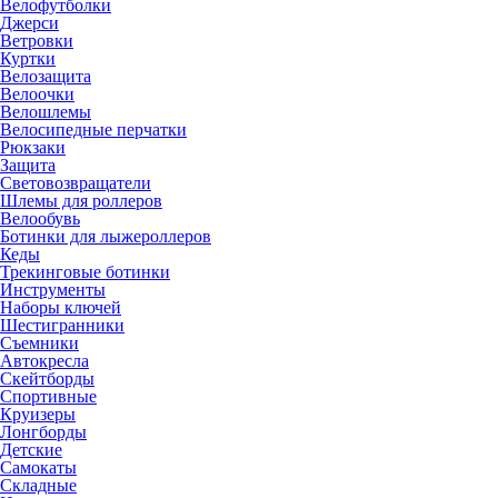
Велофутболки
Джерси
Ветровки
Куртки
Велозащита
Велоочки
Велошлемы
Велосипедные перчатки
Рюкзаки
Защита
Световозвращатели
Шлемы для роллеров
Велообувь
Ботинки для лыжероллеров
Кеды
Трекинговые ботинки
Инструменты
Наборы ключей
Шестигранники
Съемники
Автокресла
Скейтборды
Спортивные
Круизеры
Лонгборды
Детские
Самокаты
Складные