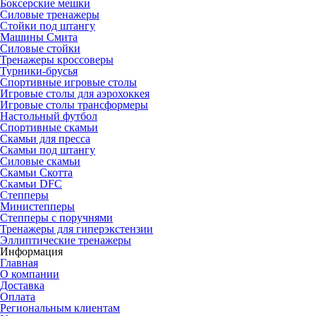
Боксерские мешки
Силовые тренажеры
Стойки под штангу
Машины Смита
Силовые стойки
Тренажеры кроссоверы
Турники-брусья
Спортивные игровые столы
Игровые столы для аэрохоккея
Игровые столы трансформеры
Настольный футбол
Спортивные скамьи
Скамьи для пресса
Скамьи под штангу
Силовые скамьи
Скамьи Скотта
Скамьи DFC
Степперы
Министепперы
Степперы с поручнями
Тренажеры для гиперэкстензии
Эллиптические тренажеры
Информация
Главная
О компании
Доставка
Оплата
Региональным клиентам