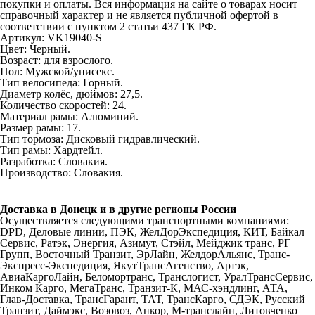
покупки и оплаты. Вся информация на сайте о товарах носит
справочный характер и не является публичной офертой в
соответствии с пунктом 2 статьи 437 ГК РФ.
Артикул: VK19040-S
Цвет: Черный.
Возраст: для взрослого.
Пол: Мужской/унисекс.
Тип велосипеда: Горный.
Диаметр колёс, дюймов: 27,5.
Количество скоростей: 24.
Материал рамы: Алюминий.
Размер рамы: 17.
Тип тормоза: Дисковый гидравлический.
Тип рамы: Хардтейл.
Разработка: Словакия.
Производство: Словакия.
Доставка в Донецк и в другие регионы России
Осуществляется следующими транспортными компаниями:
DPD, Деловые линии, ПЭК, ЖелДорЭкспедиция, КИТ, Байкал
Сервис, Ратэк, Энергия, Азимут, Стэйл, Мейджик транс, РГ
Групп, Восточный Транзит, ЭрЛайн, ЖелдорАльянс, Транс-
Экспресс-Экспедиция, ЯкутТрансАгенство, Артэк,
АвиаКаргоЛайн, Беломортранс, Транслогист, УралТрансСервис,
Инком Карго, МегаТранс, Транзит-К, МАС-хэндлинг, АТА,
Глав-Доставка, ТрансГарант, ТАТ, ТрансКарго, СДЭК, Русский
Транзит, Даймэкс, Возовоз, Анкор, М-транслайн, Литовченко