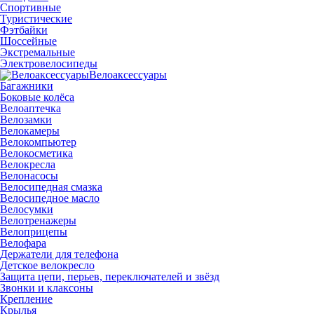
Спортивные
Туристические
Фэтбайки
Шоссейные
Экстремальные
Электровелосипеды
Велоаксессуары
Багажники
Боковые колёса
Велоаптечка
Велозамки
Велокамеры
Велокомпьютер
Велокосметика
Велокресла
Велонасосы
Велосипедная смазка
Велосипедное масло
Велосумки
Велотренажеры
Велоприцепы
Велофара
Держатели для телефона
Детское велокресло
Защита цепи, перьев, переключателей и звёзд
Звонки и клаксоны
Крепление
Крылья