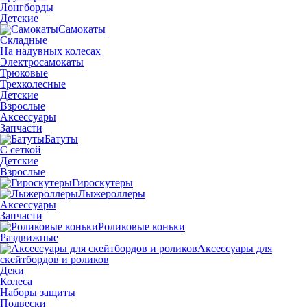
Лонгборды
Детские
Самокаты
Складные
На надувных колесах
Электросамокаты
Трюковые
Трехколесные
Детские
Взрослые
Аксессуары
Запчасти
Батуты
С сеткой
Детские
Взрослые
Гироскутеры
Лыжероллеры
Аксессуары
Запчасти
Роликовые коньки
Раздвижные
Аксессуары для
скейтбордов и роликов
Деки
Колеса
Наборы защиты
Подвески