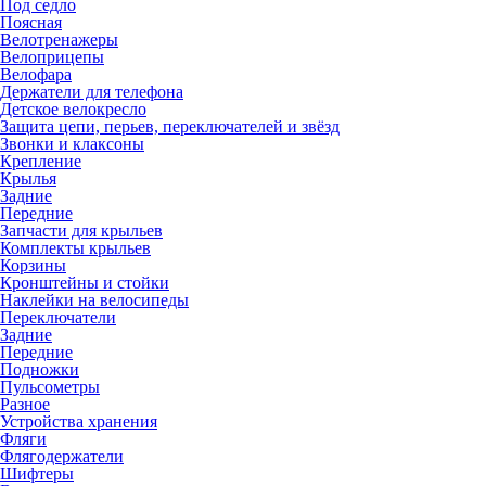
Под седло
Поясная
Велотренажеры
Велоприцепы
Велофара
Держатели для телефона
Детское велокресло
Защита цепи, перьев, переключателей и звёзд
Звонки и клаксоны
Крепление
Крылья
Задние
Передние
Запчасти для крыльев
Комплекты крыльев
Корзины
Кронштейны и стойки
Наклейки на велосипеды
Переключатели
Задние
Передние
Подножки
Пульсометры
Разное
Устройства хранения
Фляги
Флягодержатели
Шифтеры